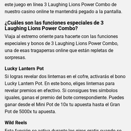
este juego en línea 3 Laughing Lions Power Combo de
nuestro casino online te mantendrá pegado a la pantalla.
¿Cuáles son las funciones especiales de 3
Laughing Lions Power Combo?
Viaja al extremo oriente para hacerte con las funciones
especiales y bonos de 3 Laughing Lions Power Combo,
una de esas tragaperras online que están repletas de
sorpresas.
Lucky Lantern Pot
Si logras revelar dos linternas en el cofre, activarás el bono
Lucky Lantern Pot. En este bono, eliges linternas para
revelar premios en efectivo. Si consigues tres símbolos
iguales, ganas el premio del bote correspondiente. Puedes
ganar desde el Mini Pot de 10x tu apuesta hasta el Gran
Pot de 5000x tu apuesta.
Wild Reels
Esta función se activa durante los giros gratis cuando se