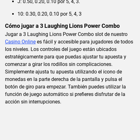
J: 0.50, 0.20, 0.10 por 5, 4, 3.
10: 0.30, 0.20, 0.10 por 5, 4, 3
Cómo jugar a 3 Laughing Lions Power Combo
Jugar a 3 Laughing Lions Power Combo slot de nuestro
Casino Online
es fácil y accesible para jugadores de todos
los niveles. Los controles del juego están ubicados
estratégicamente para que puedas ajustar tu apuesta y
comenzar a girar los rodillos sin complicaciones.
Simplemente ajusta tu apuesta utilizando el icono de
monedas en la parte derecha de la pantalla y pulsa el
botón de giro para empezar. También puedes utilizar la
función de juego automático si prefieres disfrutar de la
acción sin interrupciones.