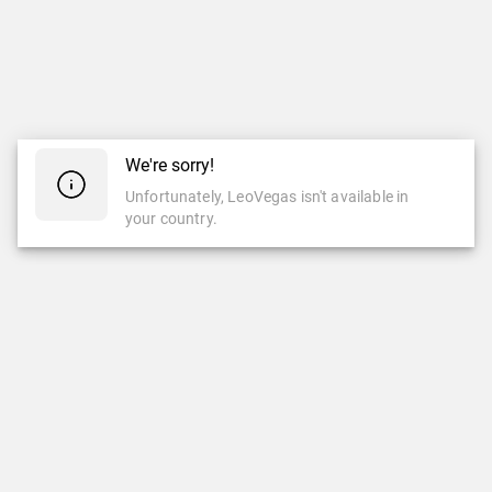
We're sorry!
Unfortunately, LeoVegas isn't available in
your country.
CASINO
CASINO EN VIVO
Casino
Casino En Vivo