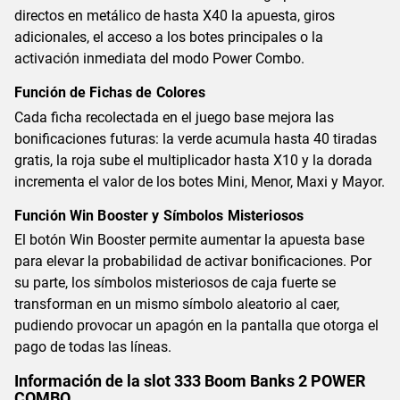
directos en metálico de hasta X40 la apuesta, giros
adicionales, el acceso a los botes principales o la
activación inmediata del modo Power Combo.
Función de Fichas de Colores
Cada ficha recolectada en el juego base mejora las
bonificaciones futuras: la verde acumula hasta 40 tiradas
gratis, la roja sube el multiplicador hasta X10 y la dorada
incrementa el valor de los botes Mini, Menor, Maxi y Mayor.
Función Win Booster y Símbolos Misteriosos
El botón Win Booster permite aumentar la apuesta base
para elevar la probabilidad de activar bonificaciones. Por
su parte, los símbolos misteriosos de caja fuerte se
transforman en un mismo símbolo aleatorio al caer,
pudiendo provocar un apagón en la pantalla que otorga el
pago de todas las líneas.
Información de la slot 333 Boom Banks 2 POWER
COMBO