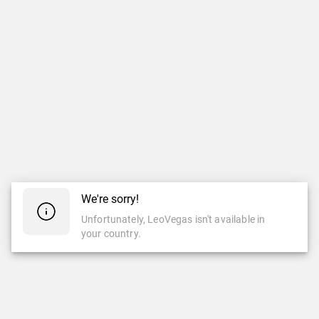
We're sorry!
Unfortunately, LeoVegas isn't available in
your country.