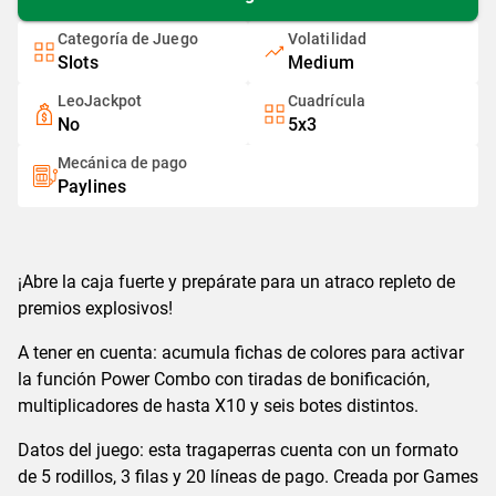
Categoría de Juego
Volatilidad
Slots
Medium
LeoJackpot
Cuadrícula
No
5x3
Mecánica de pago
Paylines
¡Abre la caja fuerte y prepárate para un atraco repleto de
premios explosivos!
A tener en cuenta: acumula fichas de colores para activar
la función Power Combo con tiradas de bonificación,
multiplicadores de hasta X10 y seis botes distintos.
Datos del juego: esta tragaperras cuenta con un formato
de 5 rodillos, 3 filas y 20 líneas de pago. Creada por Games