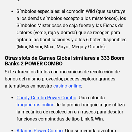
Símbolos especiales: el comodín Wild (que sustituye
a los demás símbolos excepto a los misteriosos), los
Símbolos Misteriosos de caja fuerte y las Fichas de
Colores (verde, roja y dorada) que se recogen para
optar a las bonificaciones y a los 6 botes disponibles
(Mini, Menor, Maxi, Mayor, Mega y Grande).
Otras slots de Games Global similares a 333 Boom
Banks 2 POWER COMBO
Si te atraen los títulos con mecánicas de recolección de
bonos del mismo proveedor, puedes explorar grandes
alternativas en nuestro
casino online
:
Candy Combo Power Combo
: Una colorida
tragaperras online
de la propia franquicia que utiliza
la mecánica de recolección en frascos para desatar
funciones combinadas de tipo Link & Win.
Atlantis Power Combo
: Una sumergida aventura