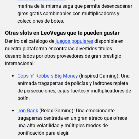
marina de la misma saga que permite desencadenar
giros gratis combinables con multiplicadores y
colecciones de botes.
Otras slots en LeoVegas que te pueden gustar
Dentro del catálogo de
juegos populares
disponible en
nuestra plataforma encontrarás divertidos títulos
desarrollados por otros proveedores de gran prestigio
internacional:
Cops 'n' Robbers Big Money
(Inspired Gaming): Una
animada tragaperras de policías y ladrones repleta
de persecuciones, cajas fuertes y multiplicadores de
botín.
Iron Bank
(Relax Gaming): Una emocionante
tragaperras centrada en un gran atraco que ofrece
una alta volatilidad y múltiples modos de
bonificación para elegir.