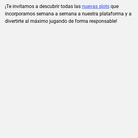
¡Te invitamos a descubrir todas las
nuevas slots
que
incorporamos semana a semana a nuestra plataforma y a
divertirte al máximo jugando de forma responsable!