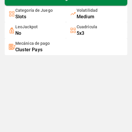
Categoría de Juego
Volatilidad
Slots
Medium
LeoJackpot
Cuadrícula
No
5x3
Mecánica de pago
Cluster Pays