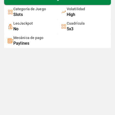
Categoría de Juego
Volatilidad
Slots
High
LeoJackpot
Cuadrícula
No
5x3
Mecánica de pago
Paylines