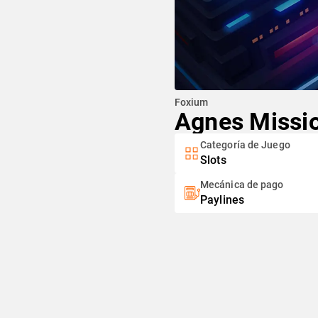
Foxium
Agnes Missio
Categoría de Juego
Slots
Mecánica de pago
Paylines