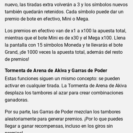
nuevo, las tiradas extra volverán a 3 y los símbolos nuevos
también quedarán retenidos. Cada símbolo puede dar un
premio de bote en efectivo, Mini o Mega.
Los premios en efectivo van de x1 a x100 la apuesta total,
mientras que el bote Mini es de x30 y el Mega x100. Llena
la pantalla con 15 símbolos Moneda y te llevarás el bote
Grand, ¡de 1000 veces la apuesta total, además del resto
de premios!
Tormenta de Arena de Akiva y Garras de Poder
Estas funciones siguen un mismo concepto: se pueden
activar en cualquier tirada. La Tormenta de Arena de Akiva
desplaza los tambores al azar para crear combinaciones
ganadoras.
Por su parte, las Garras de Poder mezclan los tambores
aleatoriamente para generar premios. ¡Por lo que puedes
llegar a ganar recompensas, incluso en los giros sin