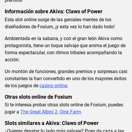
premios!
Información sobre Akiva: Claws of Power
Esta slot online surge de las geniales mentes de los
diseñadores de Foxium, ¡y esta vez lo han dado todo!
Ambientada en la sabana, y con el gran león Akiva como
protagonista, tiene un toque salvaje que anima el juego de
forma espectacular, con ritmos tribales acompañando la
acción.
Un montón de funciones, grandes premios y sorpresas casi
constantes la han convertido en uno de los mayores éxitos
de los juegos de
casino online
.
Otras slots online de Foxium
Si te interesa probar otras slots online de Foxium, puedes
jugar a
The Great Albini 2
,
Oink Farm
.
Slots similares a Akiva: Claws of Power
¿Quieres desatar tu lado más salvaje? Pues da caza a las