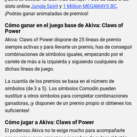
slots online
Jungle Spirit
y
1 Million MEGAWAYS BC
.
¡Podrás ganar animaladas de premios!
Cómo ganar en el juego base de Akiva: Claws of
Power
Akiva: Claws of Power dispone de 25 líneas de premio
siempre activas y para llevarte un premio, has de conseguir
combinaciones de símbolos iguales, empezando por el
carrete de más a la izquierda y siguiendo cualquiera de
dichas líneas de juego.
La cuantía de los premios se basa en el número de
símbolos (de 3 a 5). Los símbolos Comodín pueden
sustituir a otros símbolos para completar combinaciones
ganadoras, ¡y disponen de un premio propio si obtienes los
suficientes!
Cómo jugar a Akiva: Claws of Power
El poderoso Akiva no te exige mucho para acompañarle