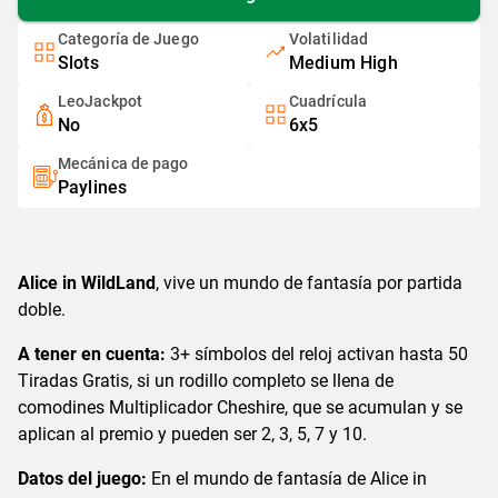
Categoría de Juego
Volatilidad
Slots
Medium High
LeoJackpot
Cuadrícula
No
6x5
Mecánica de pago
Paylines
Alice in WildLand
, vive un mundo de fantasía por partida
doble.
A tener en cuenta:
3+ símbolos del reloj activan hasta 50
Tiradas Gratis, si un rodillo completo se llena de
comodines Multiplicador Cheshire, que se acumulan y se
aplican al premio y pueden ser 2, 3, 5, 7 y 10.
Datos del juego:
En el mundo de fantasía de Alice in