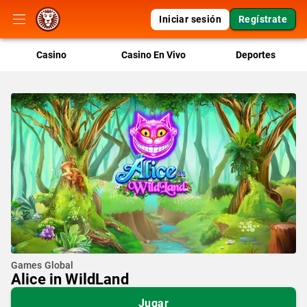
Iniciar sesión
Regístrate
Casino
Casino En Vivo
Deportes
Games Global
Alice in WildLand
Jugar