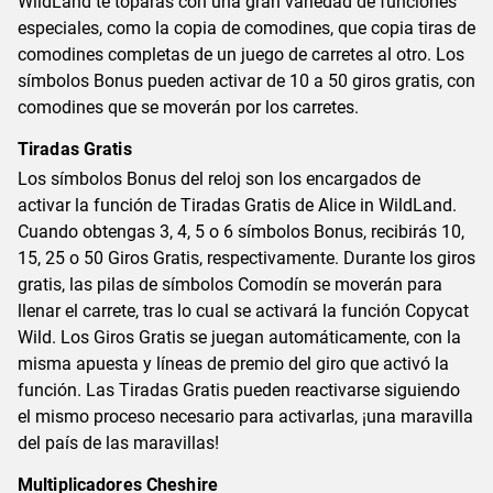
WildLand te toparás con una gran variedad de funciones
especiales, como la copia de comodines, que copia tiras de
comodines completas de un juego de carretes al otro. Los
símbolos Bonus pueden activar de 10 a 50 giros gratis, con
comodines que se moverán por los carretes.
Tiradas Gratis
Los símbolos Bonus del reloj son los encargados de
activar la función de Tiradas Gratis de Alice in WildLand.
Cuando obtengas 3, 4, 5 o 6 símbolos Bonus, recibirás 10,
15, 25 o 50 Giros Gratis, respectivamente. Durante los giros
gratis, las pilas de símbolos Comodín se moverán para
llenar el carrete, tras lo cual se activará la función Copycat
Wild. Los Giros Gratis se juegan automáticamente, con la
misma apuesta y líneas de premio del giro que activó la
función. Las Tiradas Gratis pueden reactivarse siguiendo
el mismo proceso necesario para activarlas, ¡una maravilla
del país de las maravillas!
Multiplicadores Cheshire