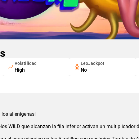
rs
Volatilidad
LeoJackpot
High
No
n los alienígenas!
los WILD que alcanzan la fila inferior activan un multiplicador
ara el caos cósmico en los 5 rodillos con mecánica Tumble de Al