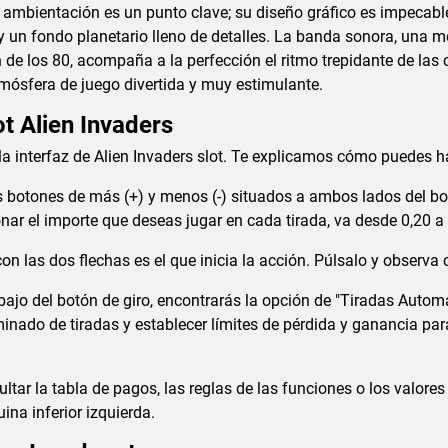
a ambientación es un punto clave; su diseño gráfico es impecabl
 un fondo planetario lleno de detalles. La banda sonora, una m
n de los 80, acompaña a la perfección el ritmo trepidante de las
mósfera de juego divertida y muy estimulante.
ot Alien Invaders
la interfaz de Alien Invaders slot. Te explicamos cómo puedes h
os botones de más (+) y menos (-) situados a ambos lados del bot
ar el importe que deseas jugar en cada tirada, va desde 0,20 a
 con las dos flechas es el que inicia la acción. Púlsalo y observ
ajo del botón de giro, encontrarás la opción de "Tiradas Autom
nado de tiradas y establecer límites de pérdida y ganancia par
ltar la tabla de pagos, las reglas de las funciones o los valores
uina inferior izquierda.