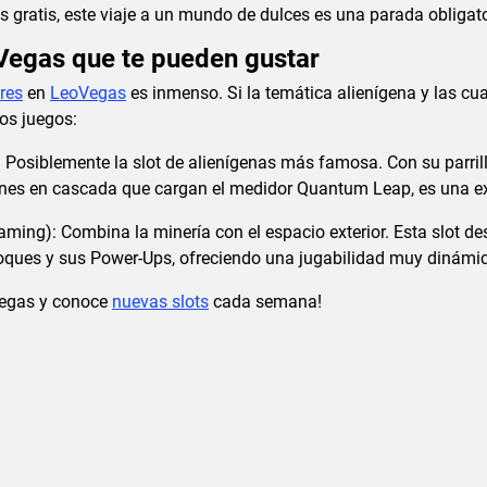
s gratis, este viaje a un mundo de dulces es una parada obligato
oVegas que te pueden gustar
res
en
LeoVegas
es inmenso. Si la temática alienígena y las cu
tos juegos:
 Posiblemente la slot de alienígenas más famosa. Con su parril
nes en cascada que cargan el medidor Quantum Leap, es una exp
ming): Combina la minería con el espacio exterior. Esta slot des
oques y sus Power-Ups, ofreciendo una jugabilidad muy dinámi
oVegas y conoce
nuevas slots
cada semana!