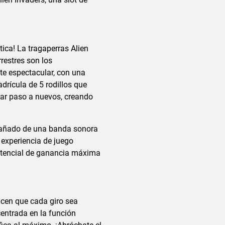
tica! La tragaperras Alien
rrestres son los
te espectacular, con una
drícula de 5 rodillos que
jar paso a nuevos, creando
mpañado de una banda sonora
 experiencia de juego
 potencial de ganancia máxima
cen que cada giro sea
centrada en la función