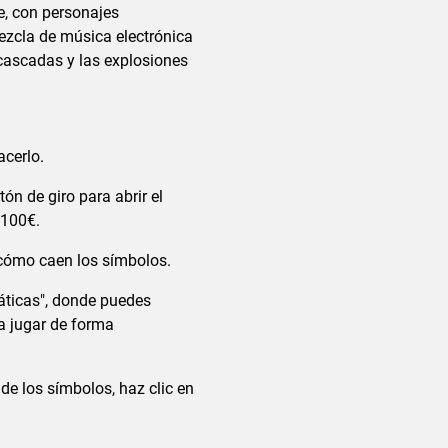
e, con personajes
ezcla de música electrónica
 cascadas y las explosiones
acerlo.
ón de giro para abrir el
 100€.
a cómo caen los símbolos.
áticas", donde puedes
a jugar de forma
 de los símbolos, haz clic en