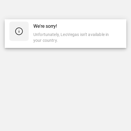
We're sorry!
Unfortunately, LeoVegas isn't available in
your country.
CASINO
CASINO EN VIVO
Casino
Casino En Vivo
Slots
Ruleta
Popular
Ruleta Automática
Nuevas Slots