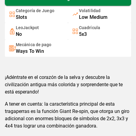
Categoría de Juego
Volatilidad
Slots
Low Medium
LeoJackpot
Cuadrícula
No
5x3
Mecánica de pago
Ways To Win
¡Adéntrate en el corazón de la selva y descubre la
civilización antigua más colorida y sorprendente que te
está esperando!
A tener en cuenta: la característica principal de esta
tragaperras es la función Giant Re-spin, que otorga un giro
adicional con enormes bloques de símbolos de 2x2, 3x3 y
4x4 tras lograr una combinación ganadora.