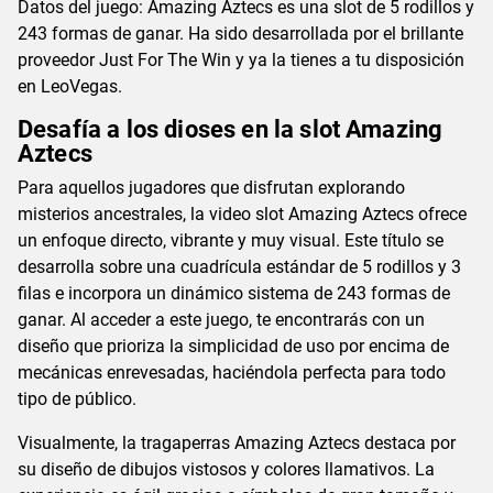
Datos del juego: Amazing Aztecs es una slot de 5 rodillos y
243 formas de ganar. Ha sido desarrollada por el brillante
proveedor Just For The Win y ya la tienes a tu disposición
en LeoVegas.
Desafía a los dioses en la slot Amazing
Aztecs
Para aquellos jugadores que disfrutan explorando
misterios ancestrales, la video slot Amazing Aztecs ofrece
un enfoque directo, vibrante y muy visual. Este título se
desarrolla sobre una cuadrícula estándar de 5 rodillos y 3
filas e incorpora un dinámico sistema de 243 formas de
ganar. Al acceder a este juego, te encontrarás con un
diseño que prioriza la simplicidad de uso por encima de
mecánicas enrevesadas, haciéndola perfecta para todo
tipo de público.
Visualmente, la tragaperras Amazing Aztecs destaca por
su diseño de dibujos vistosos y colores llamativos. La