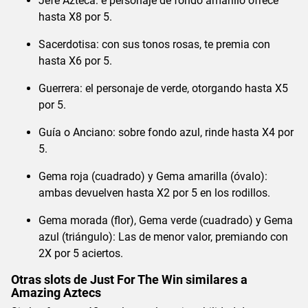
Jefe Azteca: e personaje de fondo amarillo ofrece
hasta X8 por 5.
Sacerdotisa: con sus tonos rosas, te premia con
hasta X6 por 5.
Guerrera: el personaje de verde, otorgando hasta X5
por 5.
Guía o Anciano: sobre fondo azul, rinde hasta X4 por
5.
Gema roja (cuadrado) y Gema amarilla (óvalo):
ambas devuelven hasta X2 por 5 en los rodillos.
Gema morada (flor), Gema verde (cuadrado) y Gema
azul (triángulo): Las de menor valor, premiando con
2X por 5 aciertos.
Otras slots de Just For The Win similares a
Amazing Aztecs