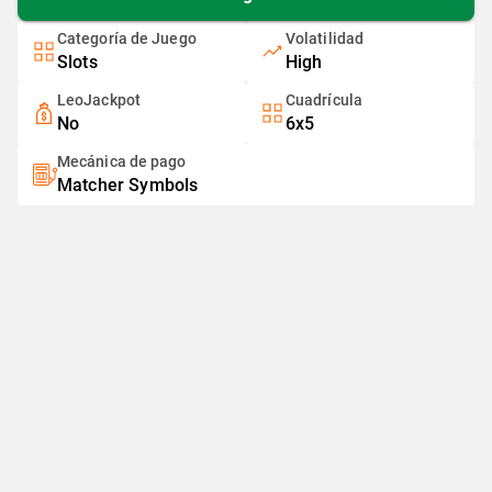
Categoría de Juego
Volatilidad
Slots
High
LeoJackpot
Cuadrícula
No
6x5
Mecánica de pago
Matcher Symbols