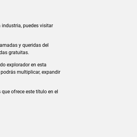
industria, puedes visitar
amadas y queridas del
das gratuitas.
do explorador en esta
 podrás multiplicar, expandir
ue ofrece este título en el