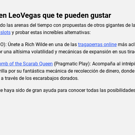
 en LeoVegas que te pueden gustar
ndo las arenas del tiempo con propuestas de otros gigantes de la 
slots
y probar estas increíbles alternativas:
O): Únete a Rich Wilde en una de las
tragaperras online
más acl
 una altísima volatilidad y mecánicas de expansión en sus tira
omb of the Scarab Queen
(Pragmatic Play): Acompaña al intrépi
illa por su fantástica mecánica de recolección de dinero, donde
 a través de los escarabajos dorados.
 haya sido de gran ayuda para conocer todas las posibilidades q