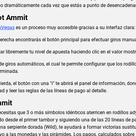
po dramáticamente cada vez que estás a punto de desencadenar 
lot Ammit
oVegas
es un proceso muy accesible gracias a su interfaz clara:
derecha encontrarás el botón principal para efectuar giros manua
ar libremente tu nivel de apuesta haciendo clic en el valor most
 giros automáticos, el cual te permite configurar que los rodill
erminada.
quierda, el botón con una "i" te abrirá el panel de información, do
 y leer las reglas de las líneas de pago al detalle.
mmit
cesitas que 3 o más símbolos idénticos aterricen en rodillos ad
 desde el primer tambor y siguiendo una de las 20 líneas de p
una serpiente dorada (Wild), te ayudará a formar victorias sustit
vo a las monedas y las pirámides. Los pagos, calculados sobre