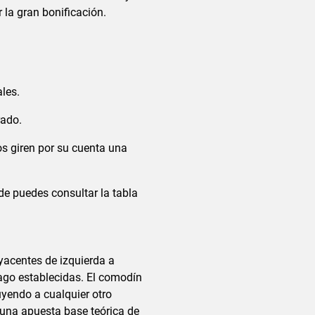
la gran bonificación.
les.
rado.
os giren por su cuenta una
nde puedes consultar la tabla
yacentes de izquierda a
ago establecidas. El comodín
uyendo a cualquier otro
 una apuesta base teórica de