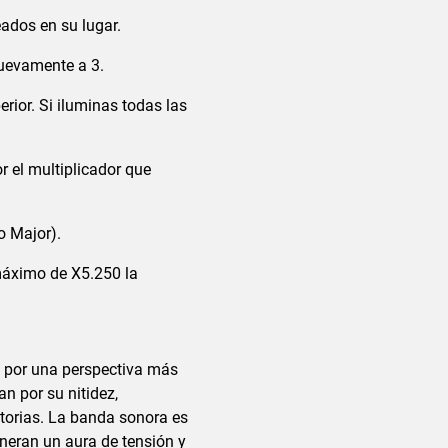
eados en su lugar.
nuevamente a 3.
rior. Si iluminas todas las
or el multiplicador que
o Major).
 máximo de X5.250 la
a por una perspectiva más
an por su nitidez,
ctorias. La banda sonora es
neran un aura de tensión y