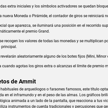
radas extra iniciales y los símbolos activadores se quedan bloqu
 nueva Moneda o Pirámide, el contador de giros se reiniciará 
ial que aparezca, se iluminará una posición en el recorrido supe
máticamente el premio Grand.
s, se recogen los valores de todas las monedas y se multiplican p
principal.
revelarán aleatoriamente alguno de los botes fijos (Mini, Minor 
a cuando agotas los giros extra o alcanzas el límite de premio
etos de Ammit
 habituales de arqueólogos o faraones famosos, este título opt
a en el inframundo y en el peso de las almas. Los gráficos brill
lógica animada a un lado de la pantalla, que reacciona a tus vi
liza instrumentos de cuerda tradicionales y percusiones que ge