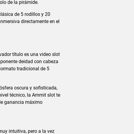
olo de la pirámide.
ásica de 5 rodillos y 20
 inmersiva directamente en el
ador título es una video slot
imponente deidad con cabeza
formato tradicional de 5
ósfera oscura y sofisticada,
vel técnico, la Ammit slot te
l de ganancia máximo
uy intuitiva, pero a la vez