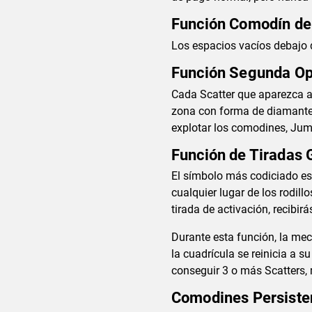
Función Comodín de
Los espacios vacíos debajo 
Función Segunda Op
Cada Scatter que aparezca a
zona con forma de diamante,
explotar los comodines, Jumb
Función de Tiradas 
El símbolo más codiciado es 
cualquier lugar de los rodill
tirada de activación, recibirá
Durante esta función, la mec
la cuadrícula se reinicia a 
conseguir 3 o más Scatters,
Comodines Persiste