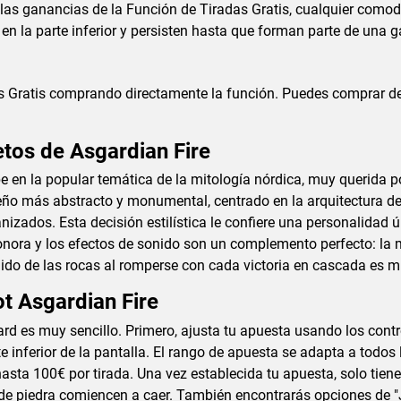
as ganancias de la Función de Tiradas Gratis, cualquier como
 en la parte inferior y persisten hasta que forman parte de una 
s Gratis comprando directamente la función. Puedes comprar de
tos de Asgardian Fire
ibe en la popular temática de la mitología nórdica, muy querida 
ño más abstracto y monumental, centrado en la arquitectura de p
izados. Esta decisión estilística le confiere una personalidad 
nora y los efectos de sonido son un complemento perfecto: la m
nido de las rocas al romperse con cada victoria en cascada es mu
ot Asgardian Fire
d es muy sencillo. Primero, ajusta tu apuesta usando los contro
e inferior de la pantalla. El rango de apuesta se adapta a todos 
sta 100€ por tirada. Una vez establecida tu apuesta, solo tiene
os de piedra comiencen a caer. También encontrarás opciones de