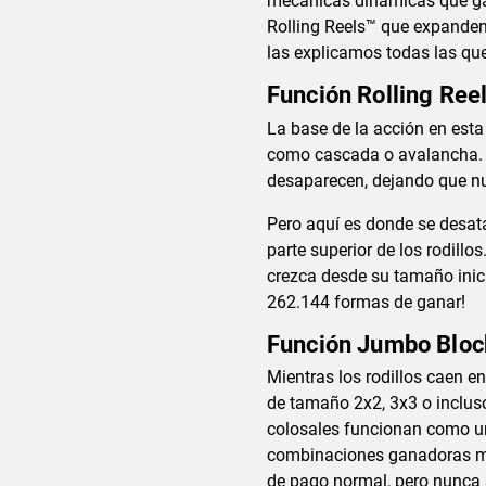
mecánicas dinámicas que gar
Rolling Reels™ que expanden 
las explicamos todas las que
Función Rolling Reel
La base de la acción en esta
como cascada o avalancha. 
desaparecen, dejando que nu
Pero aquí es donde se desata
parte superior de los rodill
crezca desde su tamaño inic
262.144 formas de ganar!
Función Jumbo Blo
Mientras los rodillos caen 
de tamaño 2x2, 3x3 o incluso 
colosales funcionan como u
combinaciones ganadoras ma
de pago normal, pero nunca s