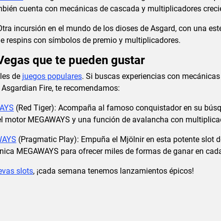
mbién cuenta con mecánicas de cascada y multiplicadores creci
 Otra incursión en el mundo de los dioses de Asgard, con una est
 respins con símbolos de premio y multiplicadores.
oVegas que te pueden gustar
les de
juegos populares
. Si buscas experiencias con mecánicas 
e Asgardian Fire, te recomendamos:
WAYS
(Red Tiger): Acompaña al famoso conquistador en su búsq
el motor MEGAWAYS y una función de avalancha con multiplicad
WAYS
(Pragmatic Play): Empuña el Mjölnir en esta potente slot 
cánica MEGAWAYS para ofrecer miles de formas de ganar en cada
evas slots
, ¡cada semana tenemos lanzamientos épicos!