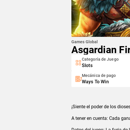
Games Global
Asgardian Fi
Categoría de Juego
Slots
Mecánica de pago
Ways To Win
¡Siente el poder de los diose
A tener en cuenta: Cada gana
Datos del juego: La furia de 