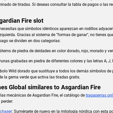
ado de tiradas. Si deseas consultar la tabla de pagos o las reg
ardian Fire slot
, necesitas que símbolos idénticos aparezcan en rodillos adyac
izquierda. Gracias al sistema de "formas de ganar", no tienes qu
pago se dividen en dos categorías:
tótems de piedra de deidades en color dorado, rojo, morado y ver
unas grabadas en piedra de diferentes colores y las letras A, J, 
olo Wild dorado que sustituye a todos los demás símbolos de 
e la gema verde que activa las tiradas gratis.
es Global similares to Asgardian Fire
y las mecánicas de Asgardian Fire, el catálogo de
tragaperras onl
 perder:
chaser
: Sumérgete de nuevo en la mitología nórdica con esta p