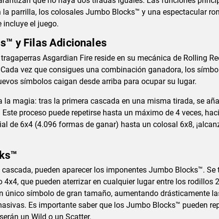
antizan que no haya dos tiradas iguales. Las funciones principa
la parrilla, los colosales Jumbo Blocks™ y una espectacular ron
 incluye el juego.
s™ y Filas Adicionales
 tragaperras Asgardian Fire reside en su mecánica de Rolling R
Cada vez que consigues una combinación ganadora, los símbol
evos símbolos caigan desde arriba para ocupar su lugar.
 la magia: tras la primera cascada en una misma tirada, se añad
os. Este proceso puede repetirse hasta un máximo de 4 veces, hac
ial de 6x4 (4.096 formas de ganar) hasta un colosal 6x8, ¡alca
cks™
en cascada, pueden aparecer los imponentes Jumbo Blocks™. Se 
4x4, que pueden aterrizar en cualquier lugar entre los rodillos 
n único símbolo de gran tamaño, aumentando drásticamente las
sivas. Es importante saber que los Jumbo Blocks™ pueden rep
erán un Wild o un Scatter.