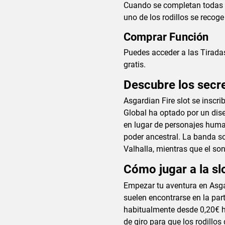
Cuando se completan todas l
uno de los rodillos se recoge
Comprar Función
Puedes acceder a las Tirada
gratis.
Descubre los secre
Asgardian Fire slot se inscr
Global ha optado por un dise
en lugar de personajes human
poder ancestral. La banda so
Valhalla, mientras que el so
Cómo jugar a la sl
Empezar tu aventura en Asgar
suelen encontrarse en la part
habitualmente desde 0,20€ ha
de giro para que los rodill