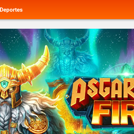
Deportes