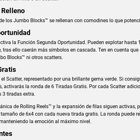
 Relleno
de los Jumbo Blocks™ se rellenan con comodines lo que potenci
ortunidad
ctiva la Función Segunda Oportunidad. Pueden explotar hasta 1
 tras ello caerán más símbolos en cascada. Ten en cuenta que 
o Blocks™ ni otros scatters.
Gratis
el Scatter, representado por una brillante gema verde. Si consi
os, activarás la ronda de 6 Tiradas Gratis. Por cada Scatter adic
s 3 tiradas extra.
ánica de Rolling Reels™ y la expansión de filas siguen activas, p
su tamaño de 6x4 con cada nueva tirada gratis. La ronda puede re
 manteniendo la emoción al máximo nivel.
ntes