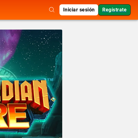
Iniciar sesión
Regístrate