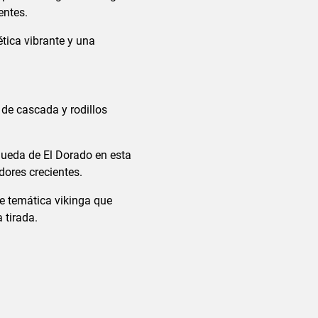
entes.
ética vibrante y una
de cascada y rodillos
ueda de El Dorado en esta
ores crecientes.
de temática vikinga que
 tirada.