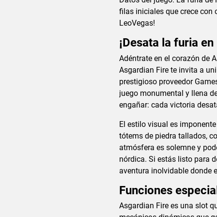
filas iniciales que crece con
LeoVegas!
¡Desata la furia en
Adéntrate en el corazón de A
Asgardian Fire te invita a un
prestigioso proveedor Games
juego monumental y llena de a
engañar: cada victoria desa
El estilo visual es imponente
tótems de piedra tallados, c
atmósfera es solemne y pode
nórdica. Si estás listo para 
aventura inolvidable donde 
Funciones especia
Asgardian Fire es una slot qu