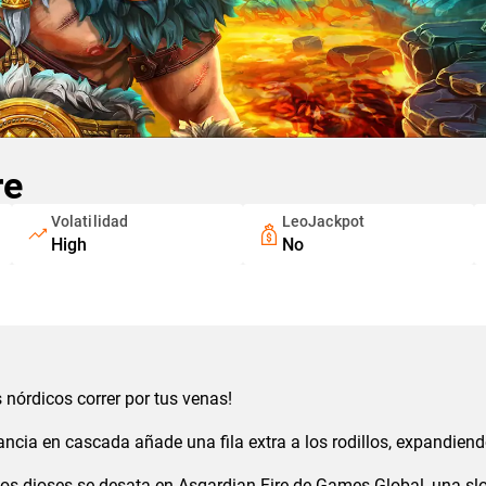
re
Volatilidad
LeoJackpot
High
No
s nórdicos correr por tus venas!
ncia en cascada añade una fila extra a los rodillos, expandiend
los dioses se desata en Asgardian Fire de Games Global, una slot