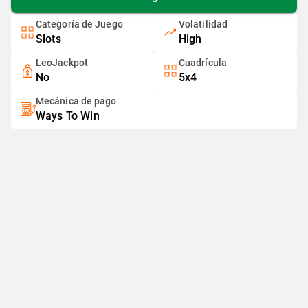
Categoría de Juego
Volatilidad
Slots
High
LeoJackpot
Cuadrícula
No
5x4
Mecánica de pago
Ways To Win