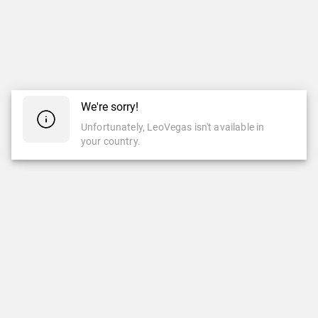
We're sorry!
Unfortunately, LeoVegas isn't available in
your country.
CASINO
CASINO EN VIVO
Casino
Casino En Vivo