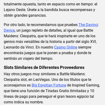
totalmente opuesta, tanto en espacio como en tiempo: el
Lejano Oeste. Únete a la bandida busca recompensas y
obtén grandes ganancias.
Por otro lado, te recomendamos que pruebes
The Davinci
Device
, un juego repleto de detalles, al igual que Battle
Maidens: Cleopatra, que te hará inspirarte en uno de los
genios más versátiles de la historia a partir del siglo XVI,
Leonardo da Vinci. En nuestro
Casino Online
siempre
encontrarás juegos que te ponen a prueba y donde te
sentirás un viajero del tiempo.
Slots Similares de Diferentes Proveedores
Hay otros juegos muy similares a Battle Maidens:
Cleopatra slot, en LeoVegas. Uno de los títulos que te
aconsejamos es
Big Egyptian Fortune
de Inspired Gaming,
que tiene una función de Tiradas Gratis ilimitadas y 10
líneas de pago para perseguir el gran tesoro egipcio tal
como indica su nombre.