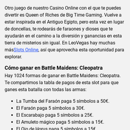
Otro juego de nuestro Casino Online con el que te puedes
divertir es Queen of Riches de Big Time Gaming. Vuelve a
estar inspirada en el Antiguo Egipto, pero esta vez en lugar
de doncellas, te rodearás de faraones y dioses que te
ayudarán en el camino a la diversión y ganancias en esta
tierra de misterios sin igual. En LeoVegas hay muchas
más
Slots Online
, así que aprovecha esta oportunidad para
explorar.
Cómo ganar en Battle Maidens: Cleopatra
Hay 1024 formas de ganar en Battle Maidens: Cleopatra.
Te compartimos la tabla de pagos de esta slot para que
ganes esta batalla con todas las armas:
La Tumba del Faraón paga 5 símbolos a 50€.
El Faraón paga 5 símbolos a 30€.
El Escarabajo paga 5 símbolos a 25€.
El Amuleto mágico paga 5 símbolos a 15€.
El Ojo de Horus paga 5 símbolos a 15€.