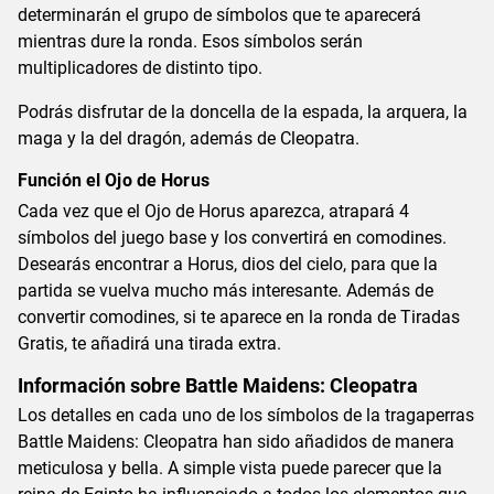
determinarán el grupo de símbolos que te aparecerá
mientras dure la ronda. Esos símbolos serán
multiplicadores de distinto tipo.
Podrás disfrutar de la doncella de la espada, la arquera, la
maga y la del dragón, además de Cleopatra.
Función el Ojo de Horus
Cada vez que el Ojo de Horus aparezca, atrapará 4
símbolos del juego base y los convertirá en comodines.
Desearás encontrar a Horus, dios del cielo, para que la
partida se vuelva mucho más interesante. Además de
convertir comodines, si te aparece en la ronda de Tiradas
Gratis, te añadirá una tirada extra.
Información sobre Battle Maidens: Cleopatra
Los detalles en cada uno de los símbolos de la tragaperras
Battle Maidens: Cleopatra han sido añadidos de manera
meticulosa y bella. A simple vista puede parecer que la