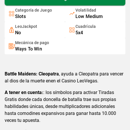
Categoría de Juego
Volatilidad
Slots
Low Medium
LeoJackpot
Cuadrícula
No
5x4
Mecánica de pago
Ways To Win
Battle Maidens: Cleopatra
, ayuda a Cleopatra para vencer
al dios de la muerte enen el Casino LeoVegas.
A tener en cuenta:
: los símbolos para activar Tiradas
Gratis donde cada doncella de batalla trae sus propias
habilidades únicas, desde multiplicadores adicionales
hasta comodines expansivos para ganar hasta 10.000
veces tu apuesta.