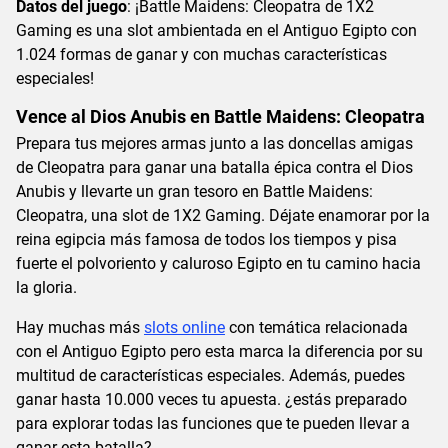
Datos del juego
: ¡Battle Maidens: Cleopatra de 1X2
Gaming es una slot ambientada en el Antiguo Egipto con
1.024 formas de ganar y con muchas características
especiales!
Vence al Dios Anubis en Battle Maidens: Cleopatra
Prepara tus mejores armas junto a las doncellas amigas
de Cleopatra para ganar una batalla épica contra el Dios
Anubis y llevarte un gran tesoro en Battle Maidens:
Cleopatra, una slot de 1X2 Gaming. Déjate enamorar por la
reina egipcia más famosa de todos los tiempos y pisa
fuerte el polvoriento y caluroso Egipto en tu camino hacia
la gloria.
Hay muchas más
slots online
con temática relacionada
con el Antiguo Egipto pero esta marca la diferencia por su
multitud de características especiales. Además, puedes
ganar hasta 10.000 veces tu apuesta. ¿estás preparado
para explorar todas las funciones que te pueden llevar a
ganar esta batalla?