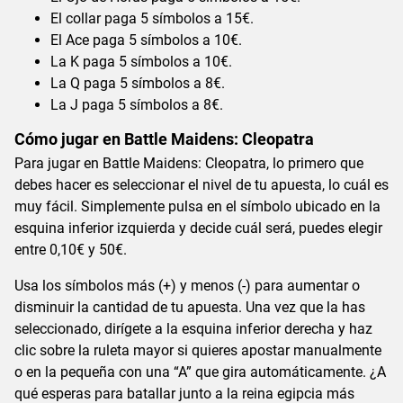
El collar paga 5 símbolos a 15€.
El Ace paga 5 símbolos a 10€.
La K paga 5 símbolos a 10€.
La Q paga 5 símbolos a 8€.
La J paga 5 símbolos a 8€.
Cómo jugar en Battle Maidens: Cleopatra
Para jugar en Battle Maidens: Cleopatra, lo primero que
debes hacer es seleccionar el nivel de tu apuesta, lo cuál es
muy fácil. Simplemente pulsa en el símbolo ubicado en la
esquina inferior izquierda y decide cuál será, puedes elegir
entre 0,10€ y 50€.
Usa los símbolos más (+) y menos (-) para aumentar o
disminuir la cantidad de tu apuesta. Una vez que la has
seleccionado, dirígete a la esquina inferior derecha y haz
clic sobre la ruleta mayor si quieres apostar manualmente
o en la pequeña con una “A” que gira automáticamente. ¿A
qué esperas para batallar junto a la reina egipcia más