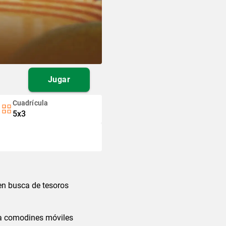
Jugar
Cuadrícula
5x3
 en busca de tesoros
ora comodines móviles