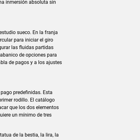
na inmersión absoluta sin
estudio sueco. En la franja
ular para iniciar el giro
urar las fluidas partidas
un abanico de opciones para
abla de pagos y a los ajustes
 pago predefinidas. Esta
imer rodillo. El catálogo
acar que los dos elementos
uiere un mínimo de tres
tua de la bestia, la lira, la