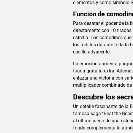
elementos y como símbolo Sc
Función de comodine
Para desatar el poder de la 
directamente con 10 tiradas g
estrella. Los comodines qu
los rodillos durante toda la
casilla adyacente.
La emoción aumenta porque,
tirada gratuita extra. Ademá
enlazar una victoria con var
multiplicador combinado de
Descubre los secre
Un detalle fascinante de la Be
famosa saga "Beat the Beast"
al último juego de una esté
fondo complementa la atmósf