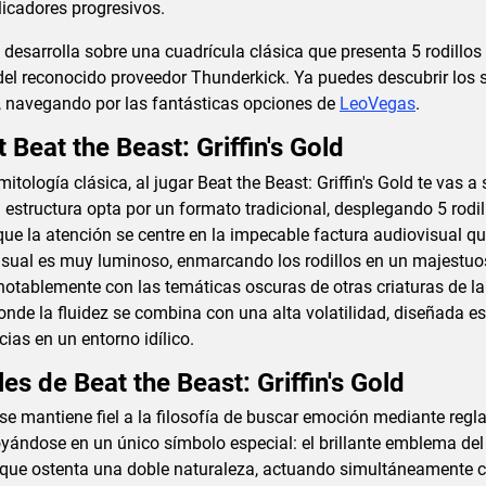
icadores progresivos.
 desarrolla sobre una cuadrícula clásica que presenta 5 rodillos 
el reconocido proveedor Thunderkick. Ya puedes descubrir los s
, navegando por las fantásticas opciones de
LeoVegas
.
t Beat the Beast: Griffin's Gold
itología clásica, al jugar Beat the Beast: Griffin's Gold te vas 
a estructura opta por un formato tradicional, desplegando 5 rodi
que la atención se centre en la impecable factura audiovisual 
visual es muy luminoso, enmarcando los rodillos en un majestuo
notablemente con las temáticas oscuras de otras criaturas de la 
nde la fluidez se combina con una alta volatilidad, diseñada e
as en un entorno idílico.
es de Beat the Beast: Griffin's Gold
se mantiene fiel a la filosofía de buscar emoción mediante regla
oyándose en un único símbolo especial: el brillante emblema del
que ostenta una doble naturaleza, actuando simultáneamente c