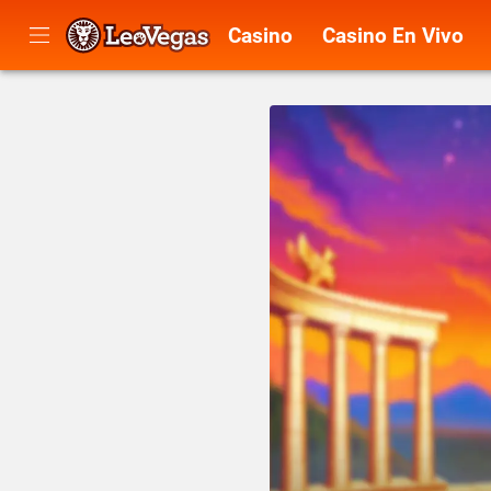
Casino
Casino En Vivo