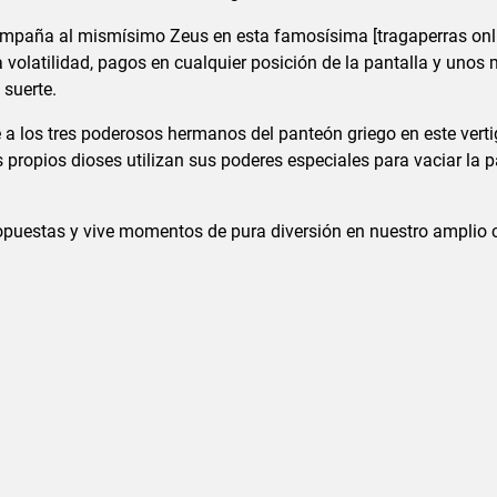
ompaña al mismísimo Zeus en esta famosísima [tragaperras onl
 volatilidad, pagos en cualquier posición de la pantalla y unos m
suerte.
e a los tres poderosos hermanos del panteón griego en este vert
 propios dioses utilizan sus poderes especiales para vaciar la p
opuestas y vive momentos de pura diversión en nuestro amplio 