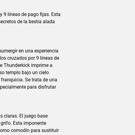
y 9 líneas de pago fijas. Esta
ecretos de la bestia alada
a sumergir en una experiencia
llos cruzados por 9 líneas de
que Thunderkick imprime a
so templo bajo un cielo
franquicia. Se trata de una
specialmente para disfrutar
s claras. El juego base
 grifo. Esta imponente
omo comodín para sustituir