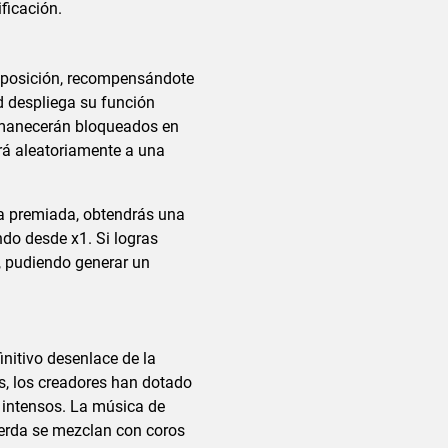
ficación.
er posición, recompensándote
ld despliega su función
rmanecerán bloqueados en
ará aleatoriamente a una
a premiada, obtendrás una
ndo desde x1. Si logras
í, pudiendo generar un
finitivo desenlace de la
s, los creadores han dotado
 intensos. La música de
uerda se mezclan con coros