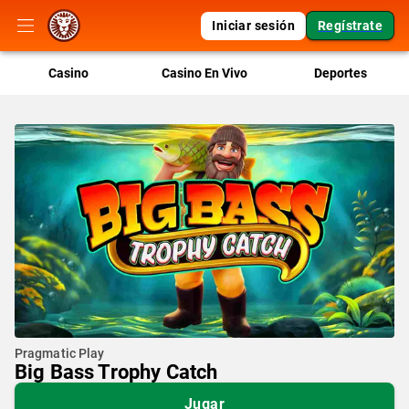
Iniciar sesión
Regístrate
Casino
Casino En Vivo
Deportes
Pragmatic Play
Big Bass Trophy Catch
Jugar