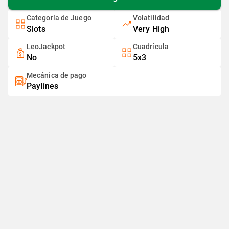
Categoría de Juego
Volatilidad
Slots
Very High
LeoJackpot
Cuadrícula
No
5x3
Mecánica de pago
Paylines