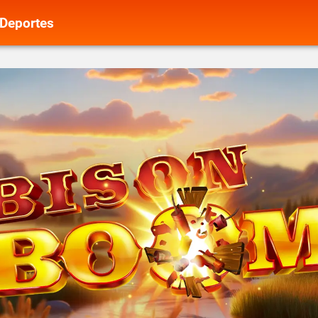
Deportes