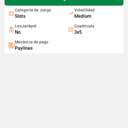
Categoría de Juego
Volatilidad
Slots
Medium
LeoJackpot
Cuadrícula
No
3x5
Mecánica de pago
Paylines