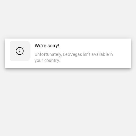
We're sorry!
Unfortunately, LeoVegas isn't available in
your country.
CASINO
CASINO EN VIVO
Casino
Casino En Vivo