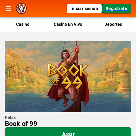
Iniciar sesión
Regístrate
Casino
Casino En Vivo
Deportes
Relax
Book of 99
Jugar