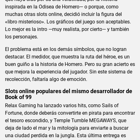
inspirada en la Odisea de Homero— o porque, como
muchas otras slots online, decidió incluir la figura del
«libro misterioso». Los gráficos del juego son aceptables.
Lo mejor es la intro —muy realista, por cierto— y también
los personajes.
El problema está en los demás símbolos, que no logran
destacar. El medidor, que muestra la ruta del héroe, es un
buen guiño a la historia de Homero. Pero su gran acierto es
que mejora la experiencia del jugador. Sin este sistema de
recolección, faltaría algo de emoción.
Slots online populares del mismo desarrollador de
Book of 99
Relax Gaming ha lanzado varios hits, como Sails of
Fortune, donde deberás convertirte en pirata para encontrar
el tesoro escondido, y Temple Tumble MEGAWAYS, que
deja de lado el mar y la mitología para enviarte a buscar
una ciudad perdida en la jungla. Esta última entrega es