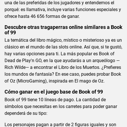
una de las preferidas de los jugadores y entendemos el
porqué: es llamativa, incluye varias funciones especiales y
ofrece hasta 46 656 formas de ganar.
Descubre otras tragaperras online similares a Book
of 99
La temática del libro mágico, místico o misterioso ya es un
clásico en el mundo de las slots online. Así que, si te gustó,
hay varias opciones para ti. La más popular es Book of
Dead de Play'n GO, en la que ayudarás a un arqueólogo —
Rich Wilde— a encontrar el Libro de los Muertos. ¿Prefieres
los mundos de fantasía? En ese caso, puedes probar Book
of Oz (MicroGaming), inspirada en El mago de Oz.
Cómo ganar en el juego base de Book of 99
Book of 99 tiene 10 líneas de pago. La cantidad de
símbolos que necesitas en los carretes para poder ganar
dependerá de su tipo:
Los personajes pagan a partir de 2 figuras iguales y son