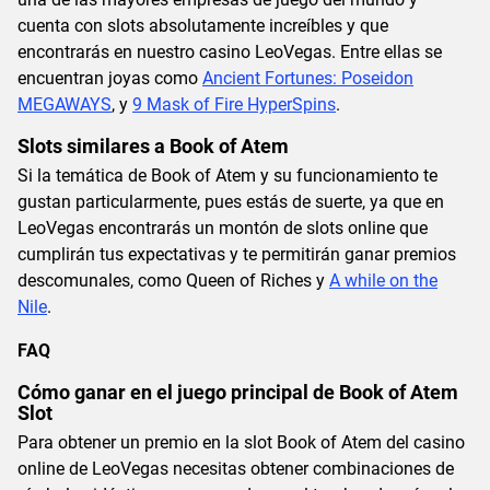
cuenta con slots absolutamente increíbles y que
encontrarás en nuestro casino LeoVegas. Entre ellas se
encuentran joyas como
Ancient Fortunes: Poseidon
MEGAWAYS
, y
9 Mask of Fire HyperSpins
.
Slots similares a Book of Atem
Si la temática de Book of Atem y su funcionamiento te
gustan particularmente, pues estás de suerte, ya que en
LeoVegas encontrarás un montón de slots online que
cumplirán tus expectativas y te permitirán ganar premios
descomunales, como Queen of Riches y
A while on the
Nile
.
FAQ
Cómo ganar en el juego principal de Book of Atem
Slot
Para obtener un premio en la slot Book of Atem del casino
online de LeoVegas necesitas obtener combinaciones de