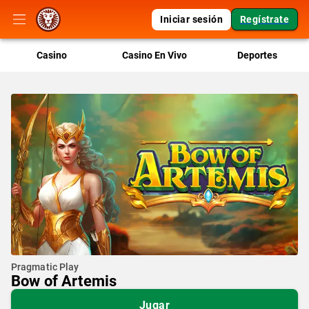
Iniciar sesión
Regístrate
Casino
Casino En Vivo
Deportes
Pragmatic Play
Bow of Artemis
Jugar