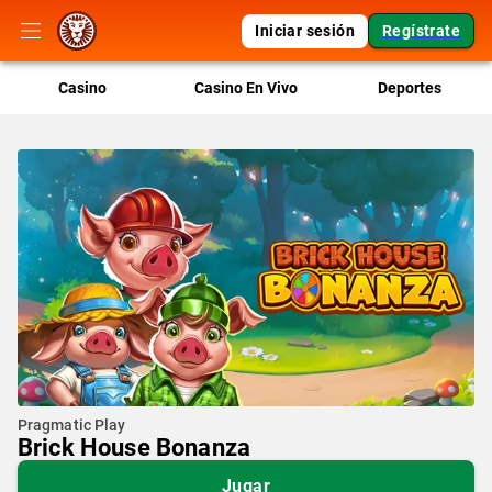
Iniciar sesión
Regístrate
Casino
Casino En Vivo
Deportes
Pragmatic Play
Brick House Bonanza
Jugar