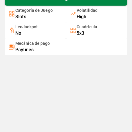
Categoría de Juego
Volatilidad
Slots
High
LeoJackpot
Cuadrícula
No
5x3
Mecánica de pago
Paylines