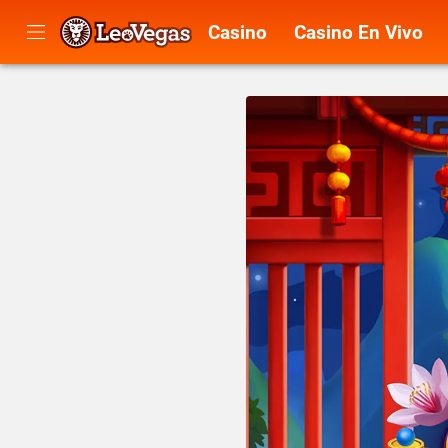
Casino
Casino En Vivo