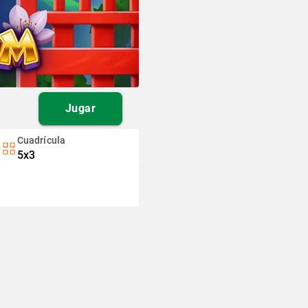
Jugar
Cuadrícula
5x3