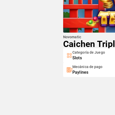
Novomatic
Caichen Trip
Categoría de Juego
Slots
Mecánica de pago
Paylines