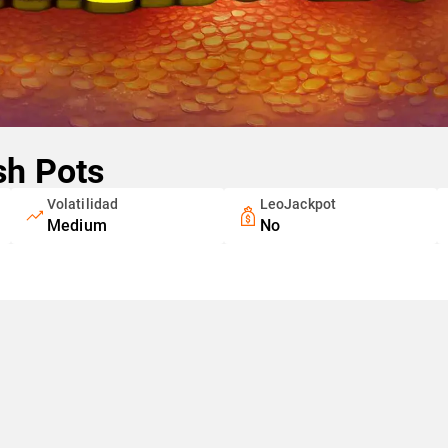
sh Pots
Volatilidad
LeoJackpot
Medium
No