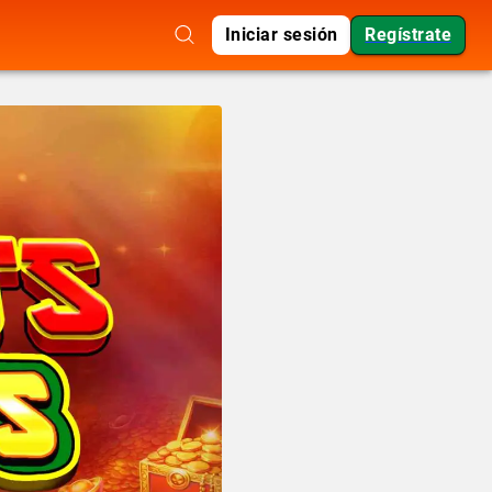
Iniciar sesión
Regístrate