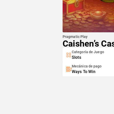
Pragmatic Play
Caishen’s Ca
Categoría de Juego
Slots
Mecánica de pago
Ways To Win