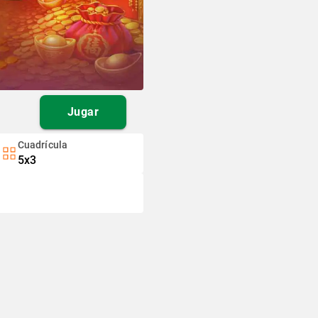
Jugar
Cuadrícula
5x3