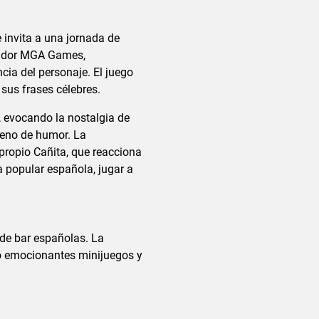
 invita a una jornada de
llador MGA Games,
ncia del personaje. El juego
sus frases célebres.
, evocando la nostalgia de
lleno de humor. La
propio Cañita, que reacciona
a popular española, jugar a
de bar españolas. La
ero emocionantes minijuegos y