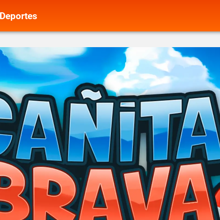
Deportes