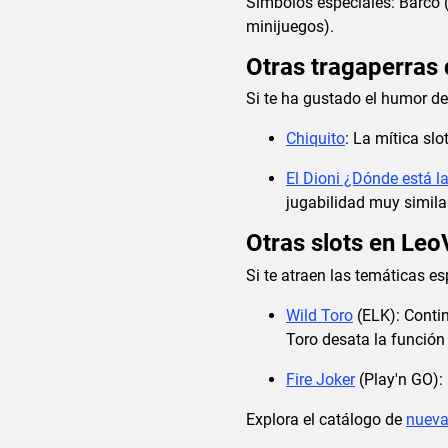
Símbolos especiales: Barco (
minijuegos).
Otras tragaperras
Si te ha gustado el humor d
Chiquito
: La mítica sl
El Dioni ¿Dónde está l
jugabilidad muy similar
Otras slots en Le
Si te atraen las temáticas e
Wild Toro
(ELK): Contin
Toro desata la función 
Fire Joker
(Play'n GO): 
Explora el catálogo de
nueva