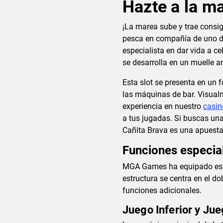
Hazte a la ma
¡La marea sube y trae consig
pesca en compañía de uno de
especialista en dar vida a ce
se desarrolla en un muelle a
Esta slot se presenta en un 
las máquinas de bar. Visualm
experiencia en nuestro
casin
a tus jugadas. Si buscas una
Cañita Brava es una apuesta
Funciones especia
MGA Games ha equipado esta 
estructura se centra en el d
funciones adicionales.
Juego Inferior y Ju