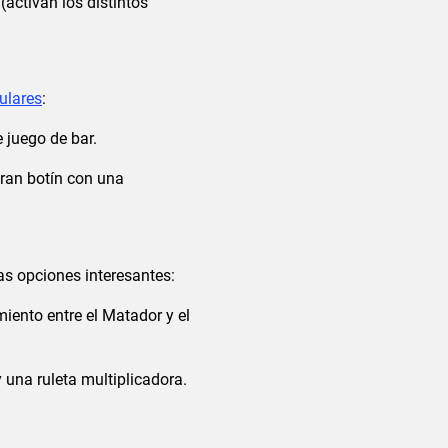
(activan los distintos
ulares
:
e juego de bar.
ran botín con una
as opciones interesantes:
iento entre el Matador y el
 una ruleta multiplicadora.