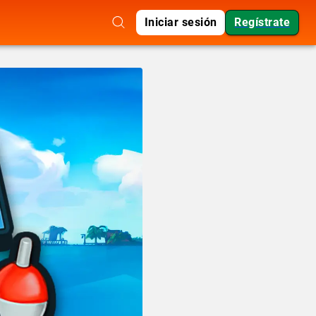
Iniciar sesión
Regístrate