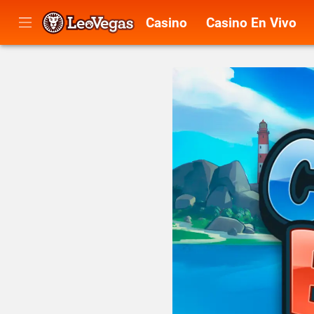
Casino
Casino En Vivo