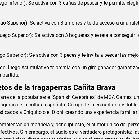
o Inferior): Se activa con 3 cañas de pescar y te permite elegir
go Superior): Se activa con 3 timones y te da acceso a una rulet
ego Superior): Se activa con 3 hogueras y te reta a conseguir 
o Superior): Se activa con 3 peces y te invita a pescar las mej
n de Juego Acumulativo te premia con un giro ganador garantiza
 partida.
tos de la tragaperras Cañita Brava
arte de la popular serie "Spanish Celebrities" de MGA Games, u
iguras de la cultura española. Comparte la estructura de doble
edicados a Chiquito o el Dioni, creando una experiencia familiar
a ambientación marinera y, por supuesto, el humor único del pers
efectivos. Sin embargo, el audio es el verdadero protagonista: l