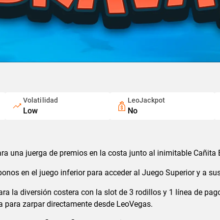
Volatilidad
LeoJackpot
Low
No
ra una juerga de premios en la costa junto al inimitable Cañita 
onos en el juego inferior para acceder al Juego Superior y a su
ra la diversión costera con la slot de 3 rodillos y 1 línea de pa
 para zarpar directamente desde LeoVegas.