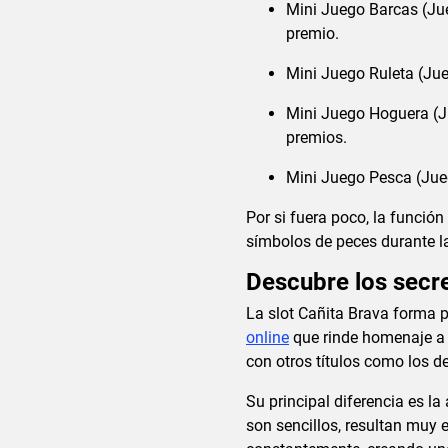
Mini Juego Barcas (Jueg
premio.
Mini Juego Ruleta (Jue
Mini Juego Hoguera (Ju
premios.
Mini Juego Pesca (Jueg
Por si fuera poco, la funció
símbolos de peces durante la
Descubre los secre
La slot Cañita Brava forma p
online
que rinde homenaje a f
con otros títulos como los d
Su principal diferencia es l
son sencillos, resultan muy 