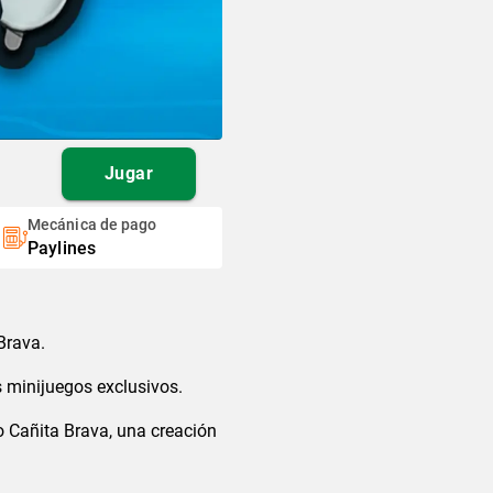
Jugar
Mecánica de pago
Paylines
Brava.
s minijuegos exclusivos.
go Cañita Brava, una creación