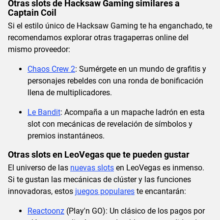
Otras slots de Hacksaw Gaming similares a
Captain Coil
Si el estilo único de Hacksaw Gaming te ha enganchado, te
recomendamos explorar otras tragaperras online del
mismo proveedor:
Chaos Crew 2
: Sumérgete en un mundo de grafitis y
personajes rebeldes con una ronda de bonificación
llena de multiplicadores.
Le Bandit
: Acompaña a un mapache ladrón en esta
slot con mecánicas de revelación de símbolos y
premios instantáneos.
Otras slots en LeoVegas que te pueden gustar
El universo de las
nuevas slots
en LeoVegas es inmenso.
Si te gustan las mecánicas de clúster y las funciones
innovadoras, estos
juegos populares
te encantarán:
Reactoonz
(Play'n GO): Un clásico de los pagos por