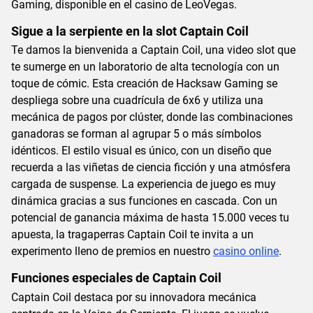
Gaming, disponible en el casino de LeoVegas.
Sigue a la serpiente en la slot Captain Coil
Te damos la bienvenida a Captain Coil, una video slot que
te sumerge en un laboratorio de alta tecnología con un
toque de cómic. Esta creación de Hacksaw Gaming se
despliega sobre una cuadrícula de 6x6 y utiliza una
mecánica de pagos por clúster, donde las combinaciones
ganadoras se forman al agrupar 5 o más símbolos
idénticos. El estilo visual es único, con un diseño que
recuerda a las viñetas de ciencia ficción y una atmósfera
cargada de suspense. La experiencia de juego es muy
dinámica gracias a sus funciones en cascada. Con un
potencial de ganancia máxima de hasta 15.000 veces tu
apuesta, la tragaperras Captain Coil te invita a un
experimento lleno de premios en nuestro
casino online
.
Funciones especiales de Captain Coil
Captain Coil destaca por su innovadora mecánica