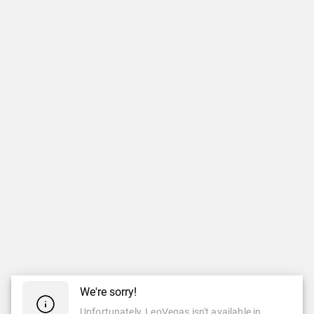
We're sorry!
Unfortunately, LeoVegas isn't available in