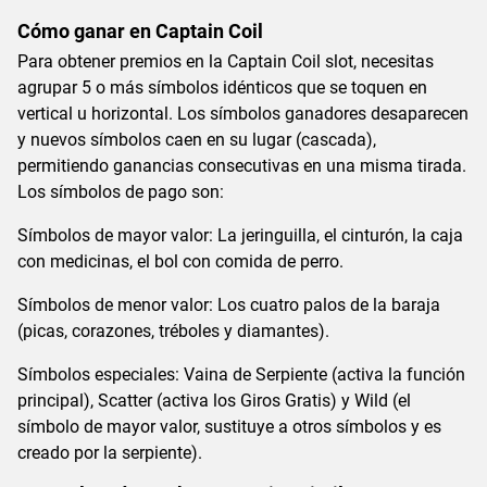
Cómo ganar en Captain Coil
Para obtener premios en la Captain Coil slot, necesitas
agrupar 5 o más símbolos idénticos que se toquen en
vertical u horizontal. Los símbolos ganadores desaparecen
y nuevos símbolos caen en su lugar (cascada),
permitiendo ganancias consecutivas en una misma tirada.
Los símbolos de pago son:
Símbolos de mayor valor: La jeringuilla, el cinturón, la caja
con medicinas, el bol con comida de perro.
Símbolos de menor valor: Los cuatro palos de la baraja
(picas, corazones, tréboles y diamantes).
Símbolos especiales: Vaina de Serpiente (activa la función
principal), Scatter (activa los Giros Gratis) y Wild (el
símbolo de mayor valor, sustituye a otros símbolos y es
creado por la serpiente).