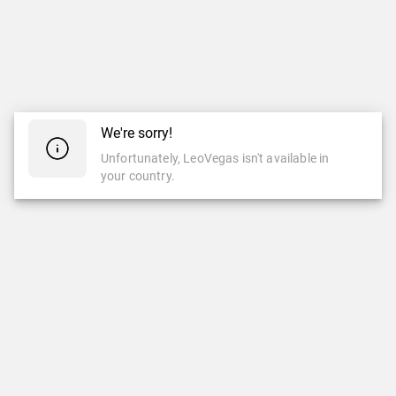
We're sorry!
Unfortunately, LeoVegas isn't available in
your country.
CASINO
CASINO EN VIVO
Casino
Casino En Vivo