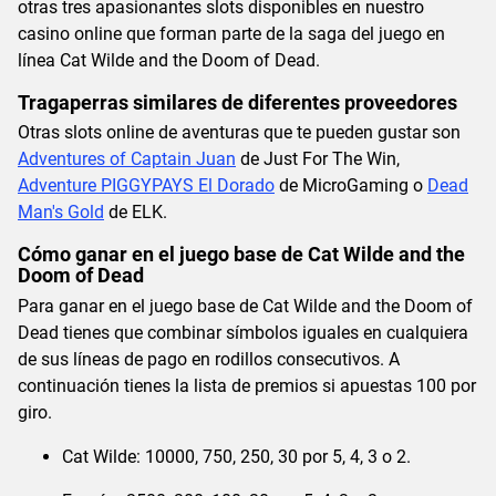
otras tres apasionantes slots disponibles en nuestro
casino online que forman parte de la saga del juego en
línea Cat Wilde and the Doom of Dead.
Tragaperras similares de diferentes proveedores
Otras slots online de aventuras que te pueden gustar son
Adventures of Captain Juan
de Just For The Win,
Adventure PIGGYPAYS El Dorado
de MicroGaming o
Dead
Man's Gold
de ELK.
Cómo ganar en el juego base de Cat Wilde and the
Doom of Dead
Para ganar en el juego base de Cat Wilde and the Doom of
Dead tienes que combinar símbolos iguales en cualquiera
de sus líneas de pago en rodillos consecutivos. A
continuación tienes la lista de premios si apuestas 100 por
giro.
Cat Wilde: 10000, 750, 250, 30 por 5, 4, 3 o 2.