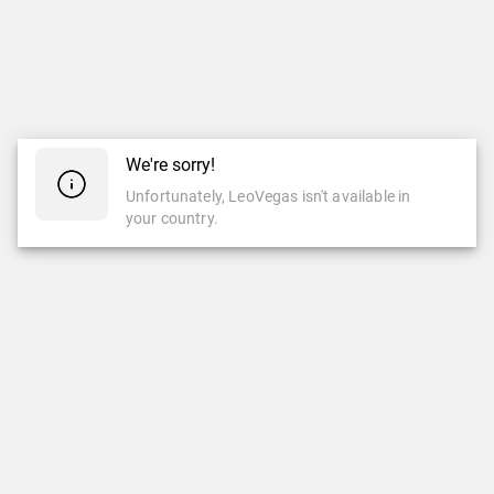
We're sorry!
Unfortunately, LeoVegas isn't available in
your country.
CASINO
CASINO EN VIVO
Casino
Casino En Vivo
Slots
Ruleta