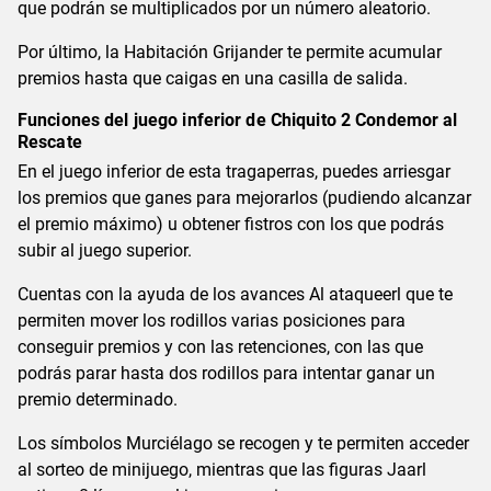
que podrán se multiplicados por un número aleatorio.
Por último, la Habitación Grijander te permite acumular
premios hasta que caigas en una casilla de salida.
Funciones del juego inferior de Chiquito 2 Condemor al
Rescate
En el juego inferior de esta tragaperras, puedes arriesgar
los premios que ganes para mejorarlos (pudiendo alcanzar
el premio máximo) u obtener fistros con los que podrás
subir al juego superior.
Cuentas con la ayuda de los avances Al ataqueerl que te
permiten mover los rodillos varias posiciones para
conseguir premios y con las retenciones, con las que
podrás parar hasta dos rodillos para intentar ganar un
premio determinado.
Los símbolos Murciélago se recogen y te permiten acceder
al sorteo de minijuego, mientras que las figuras Jaarl