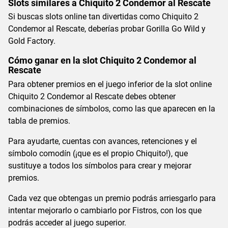
Slots similares a Chiquito 2 Condemor al Rescate
Si buscas slots online tan divertidas como Chiquito 2
Condemor al Rescate, deberías probar Gorilla Go Wild y
Gold Factory.
Cómo ganar en la slot Chiquito 2 Condemor al
Rescate
Para obtener premios en el juego inferior de la slot online
Chiquito 2 Condemor al Rescate debes obtener
combinaciones de símbolos, como las que aparecen en la
tabla de premios.
Para ayudarte, cuentas con avances, retenciones y el
símbolo comodín (¡que es el propio Chiquito!), que
sustituye a todos los símbolos para crear y mejorar
premios.
Cada vez que obtengas un premio podrás arriesgarlo para
intentar mejorarlo o cambiarlo por Fistros, con los que
podrás acceder al juego superior.