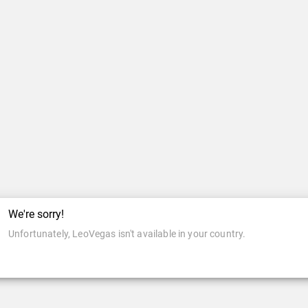
We're sorry!
Unfortunately, LeoVegas isn't available in your country.