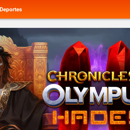
Deportes