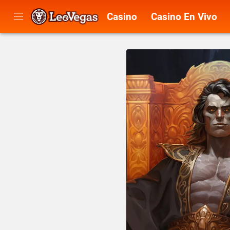
Casino
Casino En Vivo