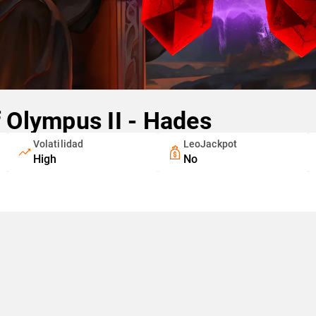
f Olympus II - Hades
Volatilidad
LeoJackpot
High
No