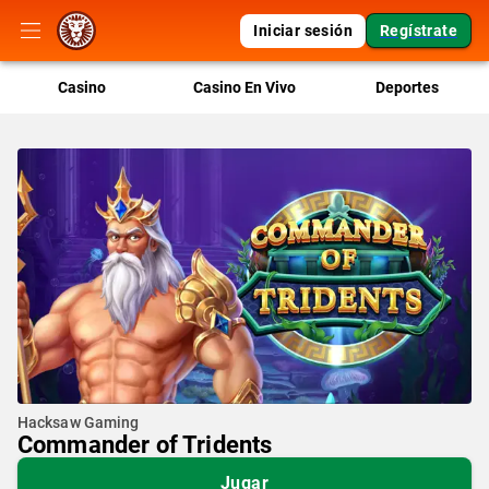
Iniciar sesión
Regístrate
Casino
Casino En Vivo
Deportes
Hacksaw Gaming
Commander of Tridents
Jugar