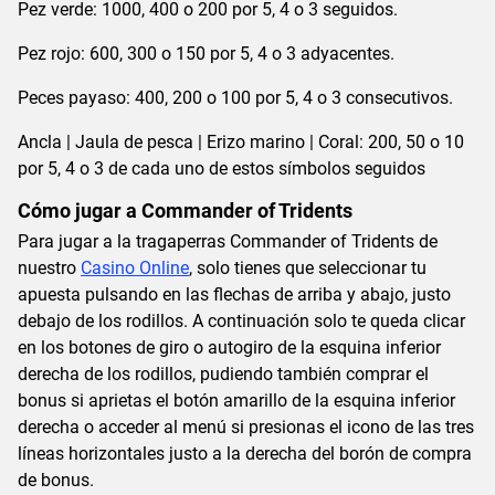
Pez verde: 1000, 400 o 200 por 5, 4 o 3 seguidos.
Pez rojo: 600, 300 o 150 por 5, 4 o 3 adyacentes.
Peces payaso: 400, 200 o 100 por 5, 4 o 3 consecutivos.
Ancla | Jaula de pesca | Erizo marino | Coral: 200, 50 o 10
por 5, 4 o 3 de cada uno de estos símbolos seguidos
Cómo jugar a Commander of Tridents
Para jugar a la tragaperras Commander of Tridents de
nuestro
Casino Online
, solo tienes que seleccionar tu
apuesta pulsando en las flechas de arriba y abajo, justo
debajo de los rodillos. A continuación solo te queda clicar
en los botones de giro o autogiro de la esquina inferior
derecha de los rodillos, pudiendo también comprar el
bonus si aprietas el botón amarillo de la esquina inferior
derecha o acceder al menú si presionas el icono de las tres
líneas horizontales justo a la derecha del borón de compra
de bonus.