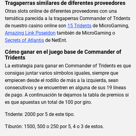
Tragaperras similares de diferentes proveedores
Otras slots online de diferentes proveedores con una
temática parecida a la tragaperras Commander of Tridents
de nuestro casino online son
15 Tridents
de MicroGaming,
Amazing Link Poseidon
también de MicroGaming o
Secrets of Atlantis
de NetEnt.
Cómo ganar en el juego base de Commander of
Tridents
La estrategia para ganar en Commander of Tridents es que
consigas juntar varios símbolos iguales, siempre que
empiecen desde el rodillo de más a la izquierda, sean
consecutivos y se encuentren en alguna de sus 19 líneas
de pago. A continuación te dejamos la tabla de premios si
es que apuestas un total de 100 por giro.
Tridente: 2000 por 5 de este tipo.
Tiburón: 1500, 500 o 250 por 5, 4 o 3 de estos.