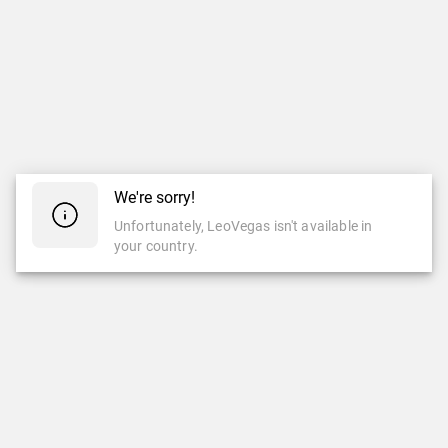
We're sorry!
Unfortunately, LeoVegas isn't available in
your country.
CASINO
CASINO EN VIVO