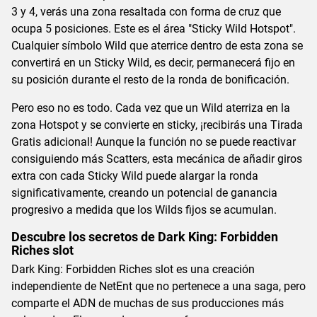
3 y 4, verás una zona resaltada con forma de cruz que
ocupa 5 posiciones. Este es el área "Sticky Wild Hotspot".
Cualquier símbolo Wild que aterrice dentro de esta zona se
convertirá en un Sticky Wild, es decir, permanecerá fijo en
su posición durante el resto de la ronda de bonificación.
Pero eso no es todo. Cada vez que un Wild aterriza en la
zona Hotspot y se convierte en sticky, ¡recibirás una Tirada
Gratis adicional! Aunque la función no se puede reactivar
consiguiendo más Scatters, esta mecánica de añadir giros
extra con cada Sticky Wild puede alargar la ronda
significativamente, creando un potencial de ganancia
progresivo a medida que los Wilds fijos se acumulan.
Descubre los secretos de Dark King: Forbidden
Riches slot
Dark King: Forbidden Riches slot es una creación
independiente de NetEnt que no pertenece a una saga, pero
comparte el ADN de muchas de sus producciones más