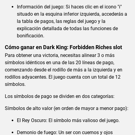
Información del juego: Si haces clic en el icono "i"
situado en la esquina inferior izquierda, accederás a
la tabla de pagos, las reglas del juego y la
explicación detallada de todas las funciones de
bonificación.
Cómo ganar en Dark King: Forbidden Riches slot
Para obtener una victoria, necesitas alinear 3 o más
símbolos idénticos en una de las 20 líneas de pago,
comenzando desde el rodillo de más a la izquierda y en
rodillos adyacentes. El juego cuenta con un total de 12
símbolos.
Los símbolos de pago se dividen en dos categorías:
Símbolos de alto valor (en orden de mayor a menor pago):
El Rey Oscuro: El símbolo más valioso del juego.
Demonio de fuego: Un ser con cuernos y ojos