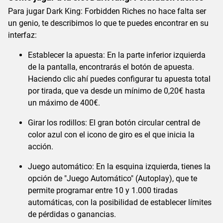
Para jugar Dark King: Forbidden Riches no hace falta ser
un genio, te describimos lo que te puedes encontrar en su
interfaz:
Establecer la apuesta: En la parte inferior izquierda
de la pantalla, encontrarás el botón de apuesta.
Haciendo clic ahí puedes configurar tu apuesta total
por tirada, que va desde un mínimo de 0,20€ hasta
un máximo de 400€.
Girar los rodillos: El gran botón circular central de
color azul con el icono de giro es el que inicia la
acción.
Juego automático: En la esquina izquierda, tienes la
opción de "Juego Automático" (Autoplay), que te
permite programar entre 10 y 1.000 tiradas
automáticas, con la posibilidad de establecer límites
de pérdidas o ganancias.