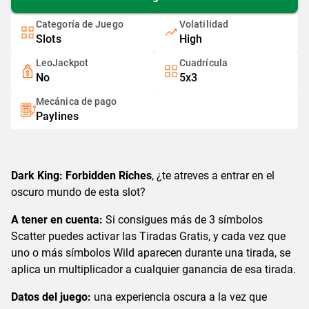
Categoría de Juego
Volatilidad
Slots
High
LeoJackpot
Cuadrícula
No
5x3
Mecánica de pago
Paylines
Dark King: Forbidden Riches
, ¿te atreves a entrar en el
oscuro mundo de esta slot?
A tener en cuenta:
Si consigues más de 3 símbolos
Scatter puedes activar las Tiradas Gratis, y cada vez que
uno o más símbolos Wild aparecen durante una tirada, se
aplica un multiplicador a cualquier ganancia de esa tirada.
Datos del juego:
una experiencia oscura a la vez que