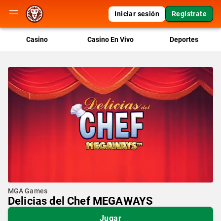
Iniciar sesión
Regístrate
Casino
Casino En Vivo
Deportes
MGA Games
Delicias del Chef MEGAWAYS
Jugar