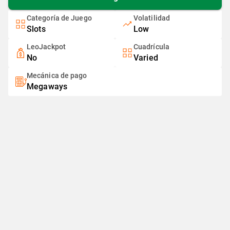
Categoría de Juego
Volatilidad
Slots
Low
LeoJackpot
Cuadrícula
No
Varied
Mecánica de pago
Megaways