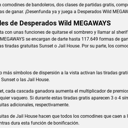
n comodines de bandoleros, dos clases de partidas gratis, comp
as de ganar. ¡Desenfunda ya y juega a Desperados Wild MEGA
ales de Desperados Wild MEGAWAYS
ta con unas funciones de quitarse el sombrero y llamar al sheri
 MEGAWAYS se encargan de darte hasta 117.649 formas de gana
s tiradas gratuitas Sunset o Jail House. Por su parte, los com
 o más símbolos de dispersión a la vista activan las tiradas grati
e Sunset o las Jail House.
set, cada cascada ganadora aumenta el multiplicador de premios
quier vaquero. Si durante estas tiradas gratis aparecen 3 o 4 sí
uitas adicionales, respectivamente.
tuitas de Jail House hacen que todos los comodines que caen a la
ntras dura esta función de bonificación.