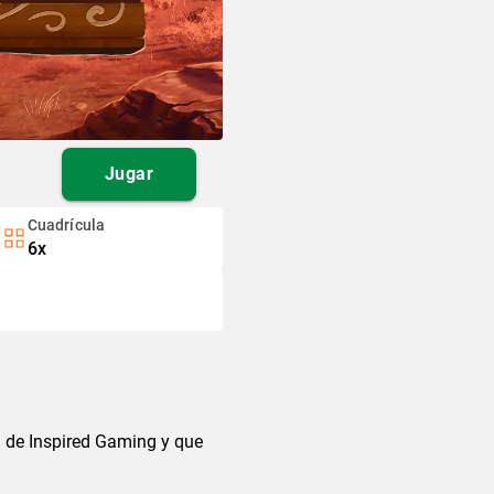
Jugar
Cuadrícula
6x
S de Inspired Gaming y que