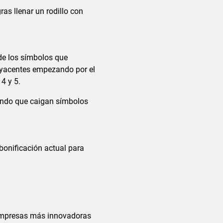
s llenar un rodillo con
de los símbolos que
adyacentes empezando por el
 4 y 5.
endo que caigan símbolos
bonificación actual para
empresas más innovadoras