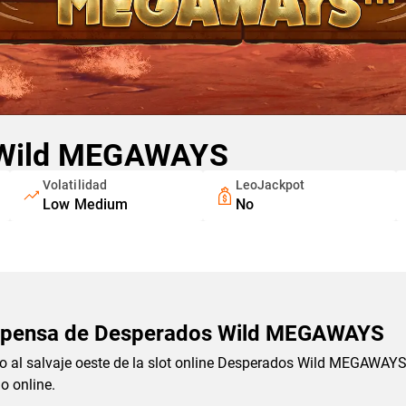
 Wild MEGAWAYS
Volatilidad
LeoJackpot
Low Medium
No
mpensa de Desperados Wild MEGAWAYS
do al salvaje oeste de la slot online Desperados Wild MEGAWAY
o online.