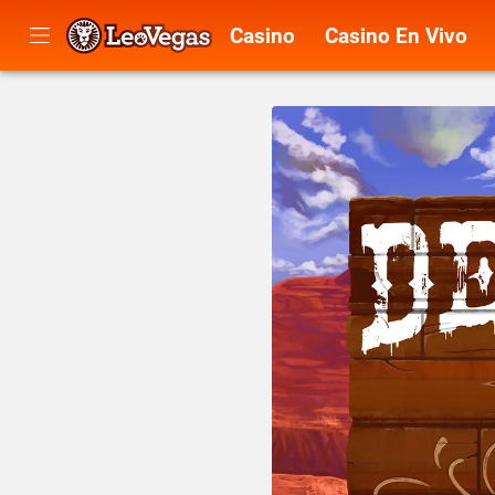
Casino
Casino En Vivo