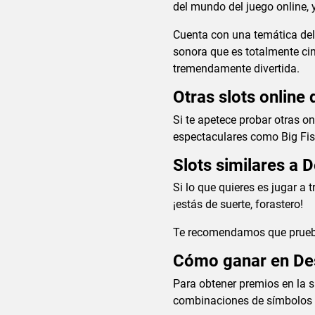
del mundo del juego online, 
Cuenta con una temática del 
sonora que es totalmente ci
tremendamente divertida.
Otras slots online
Si te apetece probar otras o
espectaculares como Big Fis
Slots similares 
Si lo que quieres es jugar 
¡estás de suerte, forastero!
Te recomendamos que pruebe
Cómo ganar en D
Para obtener premios en la 
combinaciones de símbolos id