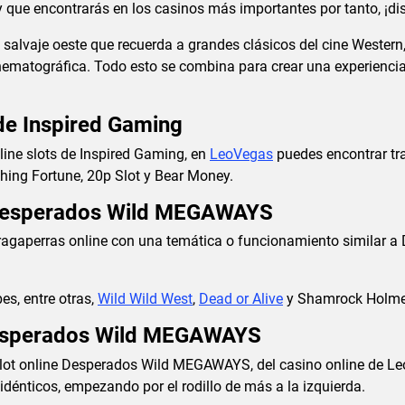
y que encontrarás en los casinos más importantes por tanto, ¡d
salvaje oeste que recuerda a grandes clásicos del cine Western,
nematográfica. Todo esto se combina para crear una experiencia
 de Inspired Gaming
nline slots de Inspired Gaming, en
LeoVegas
puedes encontrar tr
hing Fortune, 20p Slot y Bear Money.
a Desperados Wild MEGAWAYS
a tragaperras online con una temática o funcionamiento similar
s, entre otras,
Wild Wild West
,
Dead or Alive
y Shamrock Holm
esperados Wild MEGAWAYS
slot online Desperados Wild MEGAWAYS, del casino online de L
énticos, empezando por el rodillo de más a la izquierda.