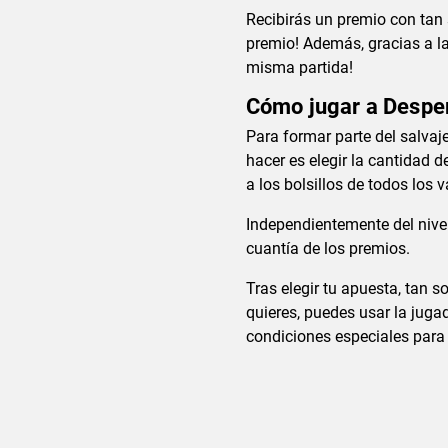
Recibirás un premio con tan s
premio! Además, gracias a l
misma partida!
Cómo jugar a Desp
Para formar parte del salv
hacer es elegir la cantidad 
a los bolsillos de todos los 
Independientemente del nivel
cuantía de los premios.
Tras elegir tu apuesta, tan s
quieres, puedes usar la jug
condiciones especiales para d