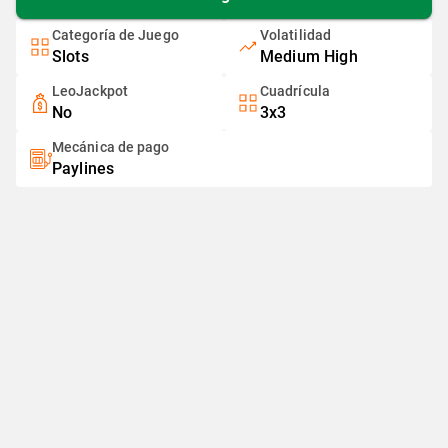
Categoría de Juego
Volatilidad
Slots
Medium High
LeoJackpot
Cuadrícula
No
3x3
Mecánica de pago
Paylines