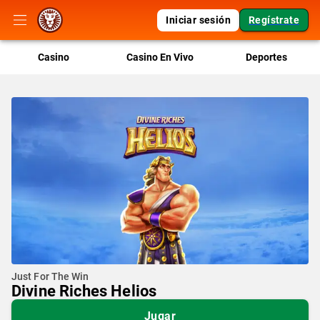
Iniciar sesión
Regístrate
Casino
Casino En Vivo
Deportes
Just For The Win
Divine Riches Helios
Jugar