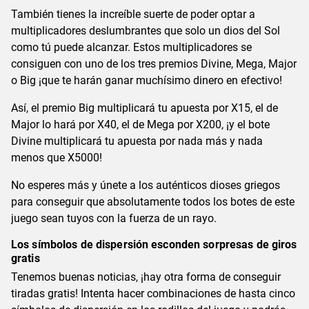
También tienes la increíble suerte de poder optar a
multiplicadores deslumbrantes que solo un dios del Sol
como tú puede alcanzar. Estos multiplicadores se
consiguen con uno de los tres premios Divine, Mega, Major
o Big ¡que te harán ganar muchísimo dinero en efectivo!
Así, el premio Big multiplicará tu apuesta por X15, el de
Major lo hará por X40, el de Mega por X200, ¡y el bote
Divine multiplicará tu apuesta por nada más y nada
menos que X5000!
No esperes más y únete a los auténticos dioses griegos
para conseguir que absolutamente todos los botes de este
juego sean tuyos con la fuerza de un rayo.
Los símbolos de dispersión esconden sorpresas de giros
gratis
Tenemos buenas noticias, ¡hay otra forma de conseguir
tiradas gratis! Intenta hacer combinaciones de hasta cinco