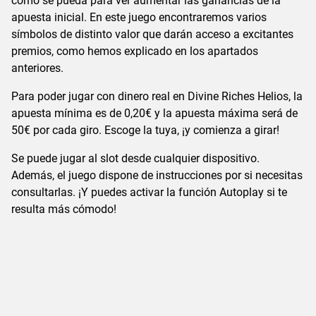
como se pueda para ver aumentar las ganancias de la
apuesta inicial. En este juego encontraremos varios
símbolos de distinto valor que darán acceso a excitantes
premios, como hemos explicado en los apartados
anteriores.
Para poder jugar con dinero real en Divine Riches Helios, la
apuesta mínima es de 0,20€ y la apuesta máxima será de
50€ por cada giro. Escoge la tuya, ¡y comienza a girar!
Se puede jugar al slot desde cualquier dispositivo.
Además, el juego dispone de instrucciones por si necesitas
consultarlas. ¡Y puedes activar la función Autoplay si te
resulta más cómodo!