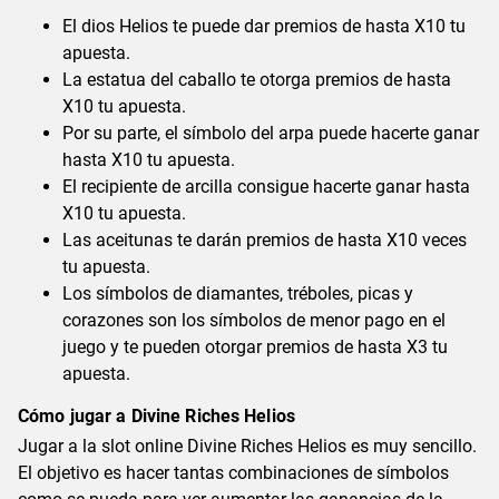
El dios Helios te puede dar premios de hasta X10 tu
apuesta.
La estatua del caballo te otorga premios de hasta
X10 tu apuesta.
Por su parte, el símbolo del arpa puede hacerte ganar
hasta X10 tu apuesta.
El recipiente de arcilla consigue hacerte ganar hasta
X10 tu apuesta.
Las aceitunas te darán premios de hasta X10 veces
tu apuesta.
Los símbolos de diamantes, tréboles, picas y
corazones son los símbolos de menor pago en el
juego y te pueden otorgar premios de hasta X3 tu
apuesta.
Cómo jugar a Divine Riches Helios
Jugar a la slot online Divine Riches Helios es muy sencillo.
El objetivo es hacer tantas combinaciones de símbolos