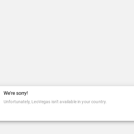
We're sorry!
Unfortunately, LeoVegas isn't available in your country.