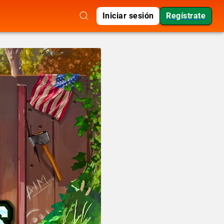
Iniciar sesión
Regístrate