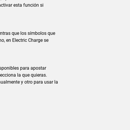
ctivar esta función si
entras que los símbolos que
o, en Electric Charge se
isponibles para apostar
ecciona la que quieras.
ualmente y otro para usar la