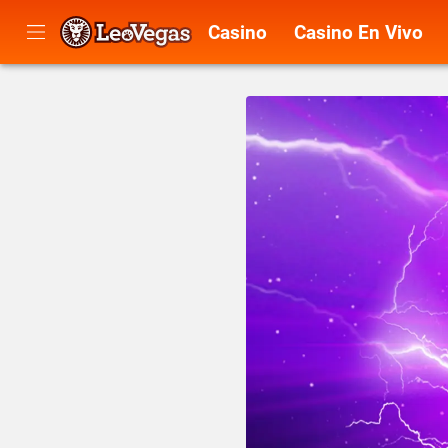
Casino
Casino En Vivo