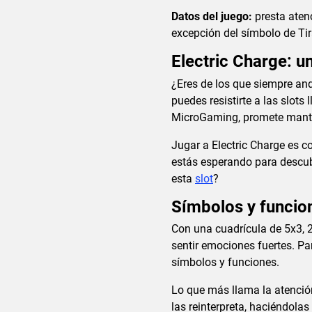
Datos del juego:
presta aten
excepción del símbolo de Tir
Electric Charge: u
¿Eres de los que siempre an
puedes resistirte a las slot
MicroGaming, promete manten
Jugar a Electric Charge es c
estás esperando para descub
esta
slot
?
Símbolos y funcion
Con una cuadrícula de 5x3, 20
sentir emociones fuertes. P
símbolos y funciones.
Lo que más llama la atención
las reinterpreta, haciéndola