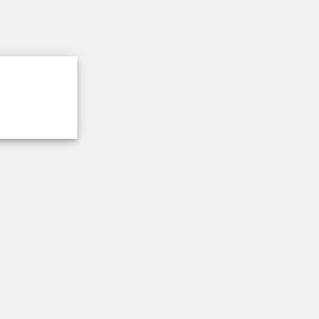
LEOVEGAS
Quienes Somos
Apps