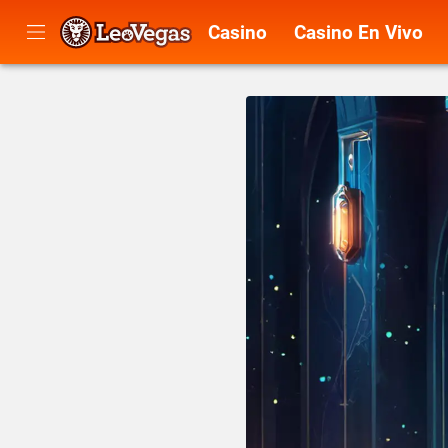
Casino
Casino En Vivo