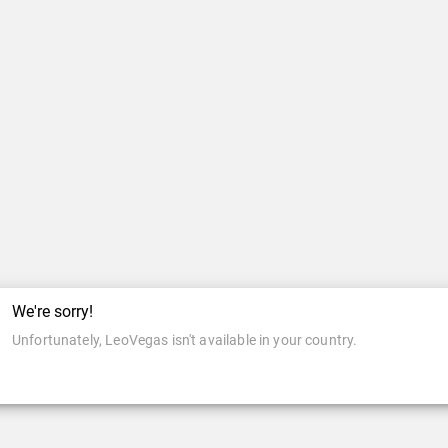
We're sorry!
Unfortunately, LeoVegas isn't available in your country.