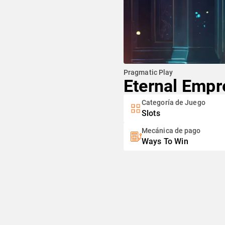
Pragmatic Play
Eternal Empr
Categoría de Juego
Slots
Mecánica de pago
Ways To Win