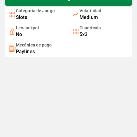
Categoría de Juego
Volatilidad
Slots
Medium
LeoJackpot
Cuadrícula
No
5x3
Mecánica de pago
Paylines