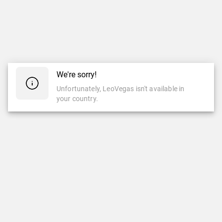
We're sorry!
Unfortunately, LeoVegas isn't available in
your country.
CASINO
CASINO EN VIVO
Casino
Casino En Vivo