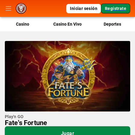
Iniciar sesión
Regístrate
Casino
Casino En Vivo
Deportes
Play'n GO
Fate's Fortune
Jugar