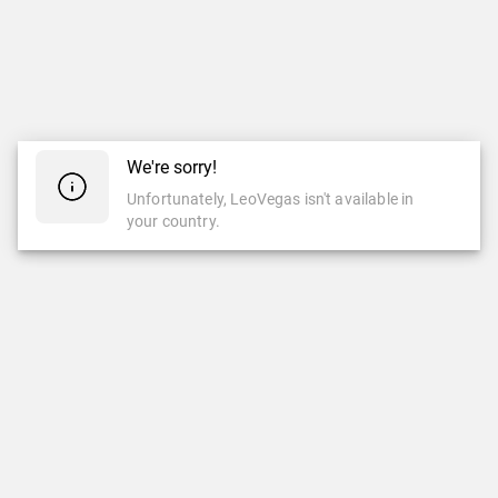
We're sorry!
Unfortunately, LeoVegas isn't available in
your country.
CASINO
CASINO EN VIVO
Casino
Casino En Vivo