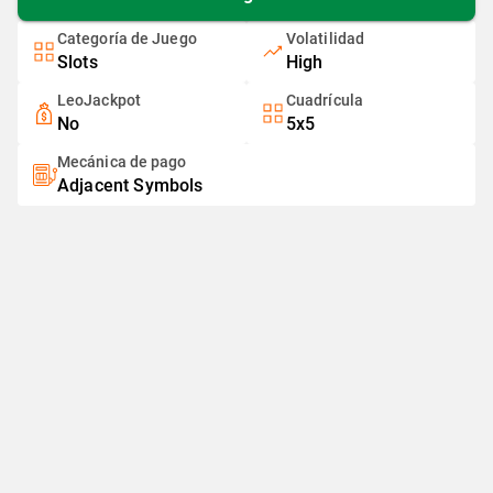
Categoría de Juego
Volatilidad
Slots
High
LeoJackpot
Cuadrícula
No
5x5
Mecánica de pago
Adjacent Symbols