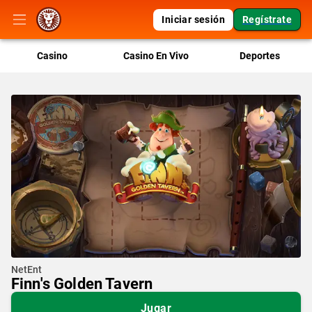
Iniciar sesión
Regístrate
Casino
Casino En Vivo
Deportes
NetEnt
Finn's Golden Tavern
Jugar