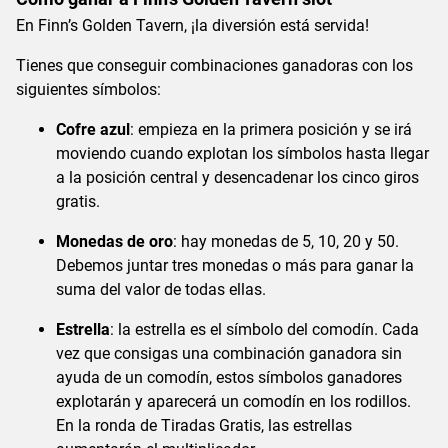
En Finn’s Golden Tavern, ¡la diversión está servida!
Tienes que conseguir combinaciones ganadoras con los
siguientes símbolos:
Cofre azul
: empieza en la primera posición y se irá
moviendo cuando explotan los símbolos hasta llegar
a la posición central y desencadenar los cinco giros
gratis.
Monedas de oro
: hay monedas de 5, 10, 20 y 50.
Debemos juntar tres monedas o más para ganar la
suma del valor de todas ellas.
Estrella
: la estrella es el símbolo del comodín. Cada
vez que consigas una combinación ganadora sin
ayuda de un comodín, estos símbolos ganadores
explotarán y aparecerá un comodín en los rodillos.
En la ronda de Tiradas Gratis, las estrellas