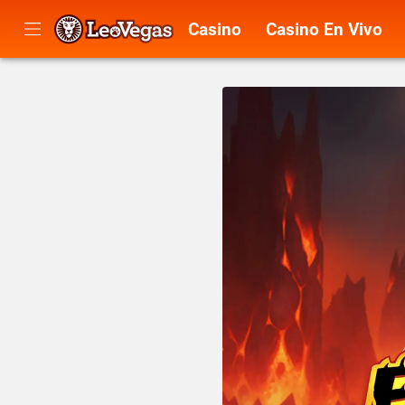
Casino
Casino En Vivo