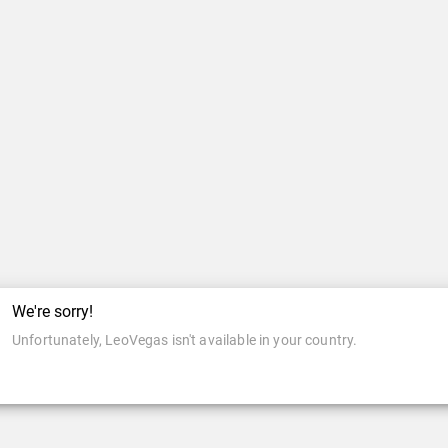
We're sorry!
Unfortunately, LeoVegas isn't available in your country.