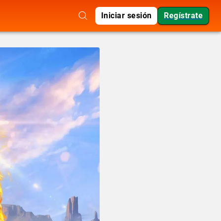
Iniciar sesión
Regístrate