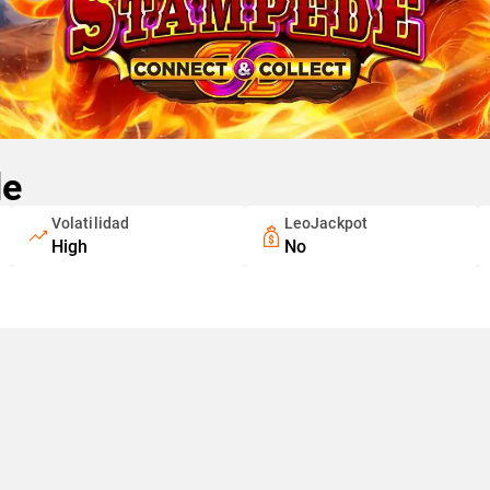
de
Volatilidad
LeoJackpot
High
No