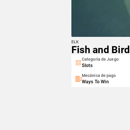
ELK
Fish and Bird
Categoría de Juego
Slots
Mecánica de pago
Ways To Win