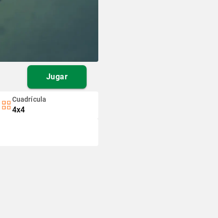
Jugar
Cuadrícula
4x4