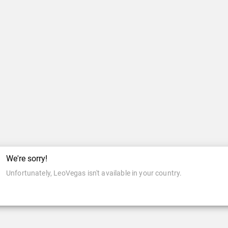
We're sorry!
Unfortunately, LeoVegas isn't available in your country.