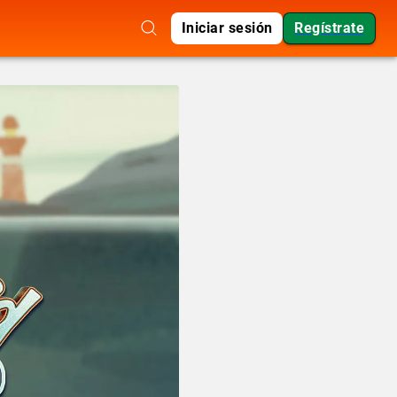
Iniciar sesión
Regístrate