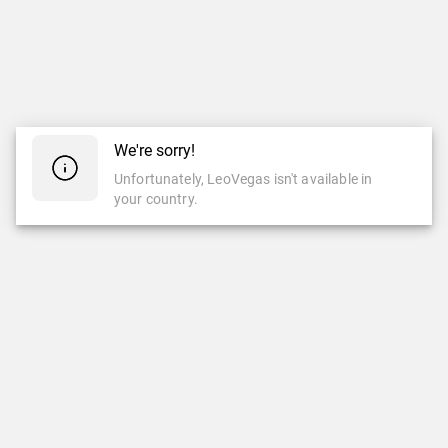
We're sorry!
Unfortunately, LeoVegas isn't available in
your country.
CASINO
CASINO EN VIVO
Casino
Casino En Vivo