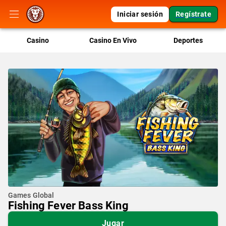
Iniciar sesión
Regístrate
Casino
Casino En Vivo
Deportes
Games Global
Fishing Fever Bass King
Jugar