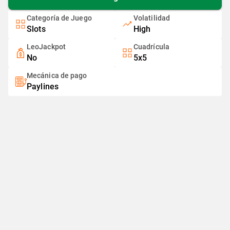
Categoría de Juego
Volatilidad
Slots
High
LeoJackpot
Cuadrícula
No
5x5
Mecánica de pago
Paylines