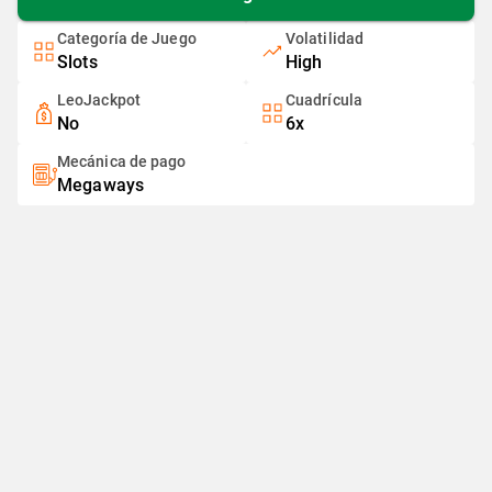
Categoría de Juego
Volatilidad
Slots
High
LeoJackpot
Cuadrícula
No
6x
Mecánica de pago
Megaways