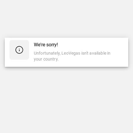
We're sorry!
Unfortunately, LeoVegas isn't available in
your country.
CASINO
CASINO EN VIVO
Casino
Casino En Vivo