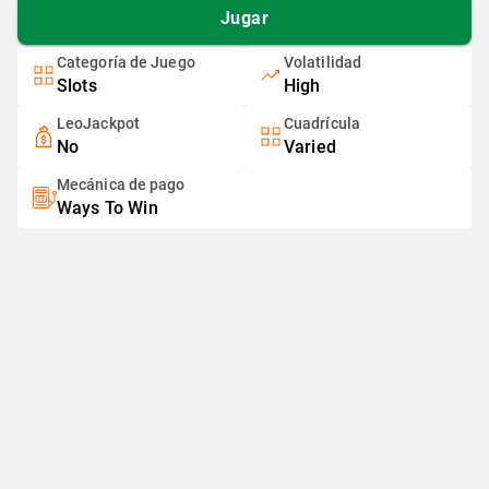
Jugar
Categoría de Juego
Volatilidad
Slots
High
LeoJackpot
Cuadrícula
No
Varied
Mecánica de pago
Ways To Win